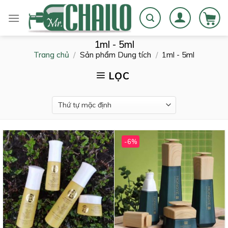
Skip
to
content
1ml - 5ml
Trang chủ
/
Sản phẩm Dung tích
/
1ml - 5ml
LỌC
-6%