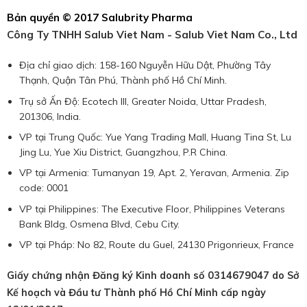
Bản quyền © 2017 Salubrity Pharma
Công Ty TNHH Salub Viet Nam - Salub Viet Nam Co., Ltd
Địa chỉ giao dịch: 158-160 Nguyễn Hữu Dật, Phường Tây
Thạnh, Quận Tân Phú, Thành phố Hồ Chí Minh.
Trụ sở Ấn Độ: Ecotech III, Greater Noida, Uttar Pradesh,
201306, India.
VP tại Trung Quốc: Yue Yang Trading Mall, Huang Tina St, Lu
Jing Lu, Yue Xiu District, Guangzhou, P.R China.
VP tại Armenia: Tumanyan 19, Apt. 2, Yeravan, Armenia. Zip
code: 0001
VP tại Philippines: The Executive Floor, Philippines Veterans
Bank Bldg, Osmena Blvd, Cebu City.
VP tại Pháp: No 82, Route du Guel, 24130 Prigonrieux, France
Giấy chứng nhận Đăng ký Kinh doanh số 0314679047 do Sở
Kế hoạch và Đầu tư Thành phố Hồ Chí Minh cấp ngày