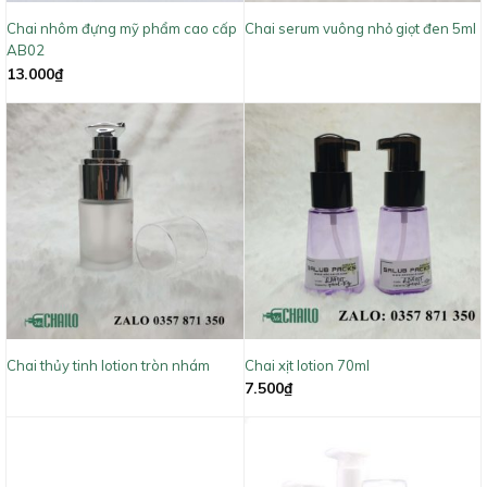
Chai nhôm đựng mỹ phẩm cao cấp
Chai serum vuông nhỏ giọt đen 5ml
AB02
13.000
₫
Chai thủy tinh lotion tròn nhám
Chai xịt lotion 70ml
7.500
₫