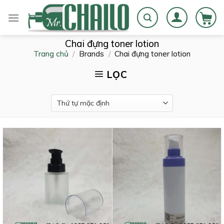
Skip
to
content
Chai đựng toner lotion
Trang chủ
/
Brands
/
Chai đựng toner lotion
LỌC