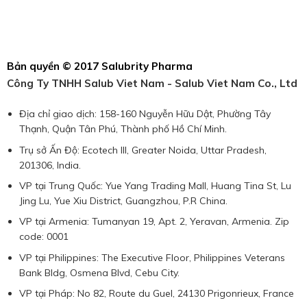
Bản quyền © 2017 Salubrity Pharma
Công Ty TNHH Salub Viet Nam - Salub Viet Nam Co., Ltd
Địa chỉ giao dịch: 158-160 Nguyễn Hữu Dật, Phường Tây
Thạnh, Quận Tân Phú, Thành phố Hồ Chí Minh.
Trụ sở Ấn Độ: Ecotech III, Greater Noida, Uttar Pradesh,
201306, India.
VP tại Trung Quốc: Yue Yang Trading Mall, Huang Tina St, Lu
Jing Lu, Yue Xiu District, Guangzhou, P.R China.
VP tại Armenia: Tumanyan 19, Apt. 2, Yeravan, Armenia. Zip
code: 0001
VP tại Philippines: The Executive Floor, Philippines Veterans
Bank Bldg, Osmena Blvd, Cebu City.
VP tại Pháp: No 82, Route du Guel, 24130 Prigonrieux, France