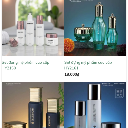
Set đựng mỹ phẩm cao cấp
Set đựng mỹ phẩm cao cấp
HY2150
HY2161
18.000
₫