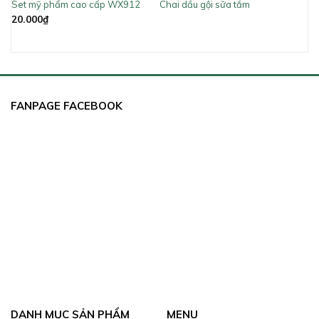
Set mỹ phẩm cao cấp WX912
Chai dầu gội sữa tắm
20.000
₫
FANPAGE FACEBOOK
DANH MỤC SẢN PHẨM
MENU