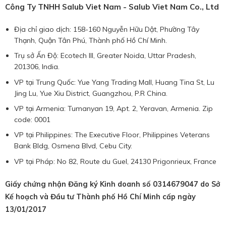
Công Ty TNHH Salub Viet Nam - Salub Viet Nam Co., Ltd
Địa chỉ giao dịch: 158-160 Nguyễn Hữu Dật, Phường Tây
Thạnh, Quận Tân Phú, Thành phố Hồ Chí Minh.
Trụ sở Ấn Độ: Ecotech III, Greater Noida, Uttar Pradesh,
201306, India.
VP tại Trung Quốc: Yue Yang Trading Mall, Huang Tina St, Lu
Jing Lu, Yue Xiu District, Guangzhou, P.R China.
VP tại Armenia: Tumanyan 19, Apt. 2, Yeravan, Armenia. Zip
code: 0001
VP tại Philippines: The Executive Floor, Philippines Veterans
Bank Bldg, Osmena Blvd, Cebu City.
VP tại Pháp: No 82, Route du Guel, 24130 Prigonrieux, France
Giấy chứng nhận Đăng ký Kinh doanh số 0314679047 do Sở
Kế hoạch và Đầu tư Thành phố Hồ Chí Minh cấp ngày
13/01/2017