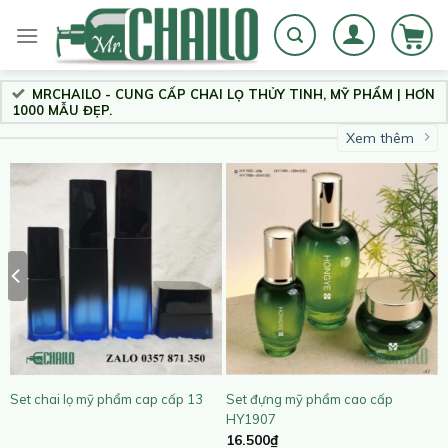
Skip
to
content
MRCHAILO - CUNG CẤP CHAI LỌ THỦY TINH, MỸ PHẨM | HƠN
1000 MẪU ĐẸP.
Xem thêm
Set chai lọ mỹ phẩm cap cấp 13
Set đựng mỹ phẩm cao cấp
HY1907
16.500
₫