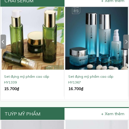
CHAI SERUM
+ Xem thêm
Set đựng mỹ phẩm cao cấp
Set đựng mỹ phẩm cao cấp
HY1339
HY1367
15.700
₫
16.700
₫
TUÝP MỸ PHẨM
+ Xem thêm