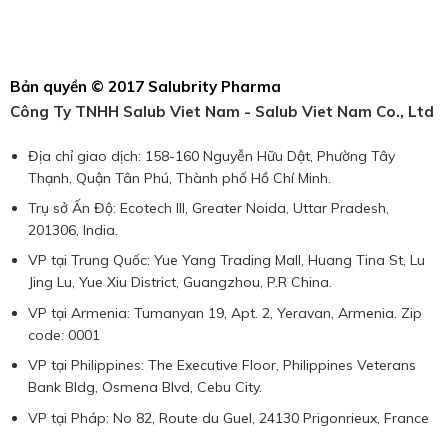
Bản quyền © 2017 Salubrity Pharma
Công Ty TNHH Salub Viet Nam - Salub Viet Nam Co., Ltd
Địa chỉ giao dịch: 158-160 Nguyễn Hữu Dật, Phường Tây
Thạnh, Quận Tân Phú, Thành phố Hồ Chí Minh.
Trụ sở Ấn Độ: Ecotech III, Greater Noida, Uttar Pradesh,
201306, India.
VP tại Trung Quốc: Yue Yang Trading Mall, Huang Tina St, Lu
Jing Lu, Yue Xiu District, Guangzhou, P.R China.
VP tại Armenia: Tumanyan 19, Apt. 2, Yeravan, Armenia. Zip
code: 0001
VP tại Philippines: The Executive Floor, Philippines Veterans
Bank Bldg, Osmena Blvd, Cebu City.
VP tại Pháp: No 82, Route du Guel, 24130 Prigonrieux, France