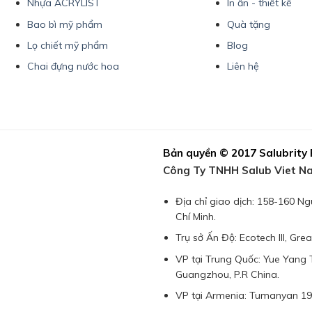
Nhựa ACRYLIST
In ấn - thiết kế
Bao bì mỹ phẩm
Quà tặng
Lọ chiết mỹ phẩm
Blog
Chai đựng nước hoa
Liên hệ
Bản quyền © 2017 Salubrity
Công Ty TNHH Salub Viet Na
Địa chỉ giao dịch: 158-160 
Chí Minh.
Trụ sở Ấn Độ: Ecotech III, Gre
VP tại Trung Quốc: Yue Yang Tr
Guangzhou, P.R China.
VP tại Armenia: Tumanyan 19,