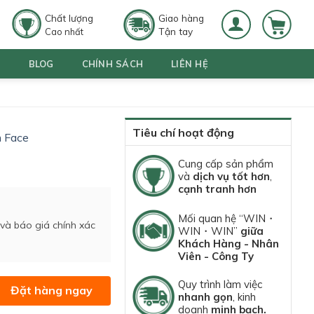
Chất lượng
Giao hàng
Tận tay
Cao nhất
G
BLOG
CHÍNH SÁCH
LIÊN HỆ
Tiêu chí hoạt động
 Face
Cung cấp sản phẩm
và
dịch vụ tốt hơn
,
cạnh tranh hơn
Mối quan hệ “WIN・
 và báo giá chính xác
WIN・WIN”
giữa
Khách Hàng - Nhân
Viên - Công Ty
Quy trình làm việc
Đặt hàng ngay
nhanh gọn
, kinh
doanh
minh bạch.