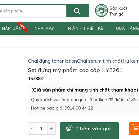
Sản xuất
Trọn gói
T HẤP DẪN
NHÀ MÁY
IN ẤN – THIẾT KẾ
QUÀ TẶN
Chai đựng toner lotion
Chai serum tinh chất
Hủ kem
Set đựng mỹ phẩm cao cấp HY2261
15.000
₫
(Giá sản phẩm chỉ mang tính chất tham khảo)
Quý khách vui lòng gọi qua số hotline để được tư vấn
Hotline báo giá: 0914 08 44 22
Số lượng
Thêm vào giỏ