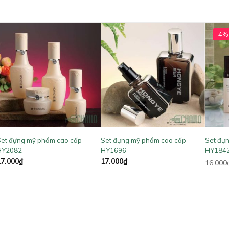
-4%
et đựng mỹ phẩm cao cấp
Set đựng mỹ phẩm cao cấp
Set đự
HY2082
HY1696
HY184
17.000
₫
17.000
₫
16.000