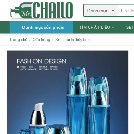
Skip
Tìm
to
kiếm:
content
Danh mục sản phẩm
TÌM CHẤT LIỆU
SE
Trang chủ
/
Cửa hàng
/
Set chai lọ thủy tinh