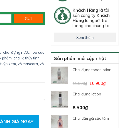
Khách Hàng
là tài
sản công ty
Khách
Hàng
là người trả
lương cho chúng ta
Xem thêm
a
,
chai đựng nước hoa cao
Sản phẩm mới cập nhật
mỹ phẩm
,
chai lọ thủy tinh
,
,
tuýp kem
,
vỏ mascara
,
vỏ
Chai đựng toner lotion
10.900
₫
11.000
₫
Chai đựng lotion
8.500
₫
Chai dầu gội sữa tắm
ÁNH GIÁ NGAY