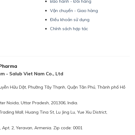
Bảo hành - Đổi hàng
Vận chuyển - Giao hàng
Điều khoản sử dụng
Chính sách hợp tác
 Pharma
m - Salub Viet Nam Co., Ltd
Nguyễn Hữu Dật, Phường Tây Thạnh, Quận Tân Phú, Thành phố Hồ
ater Noida, Uttar Pradesh, 201306, India.
ading Mall, Huang Tina St, Lu Jing Lu, Yue Xiu District,
 Apt. 2, Yeravan, Armenia. Zip code: 0001