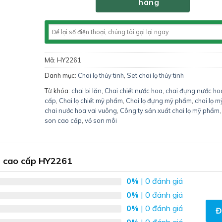
hàng
Mã:
HY2261
Danh mục:
Chai lọ thủy tinh
,
Set chai lọ thủy tinh
Từ khóa:
chai bi lăn
,
Chai chiết nước hoa
,
chai đựng nước ho
cấp
,
Chai lọ chiết mỹ phẩm
,
Chai lọ đựng mỹ phẩm
,
chai lọ 
chai nước hoa vai vuông
,
Công ty sản xuất chai lọ mỹ phẩm
son cao cấp
,
vỏ son môi
m cao cấp HY2261
0%
| 0 đánh giá
0%
| 0 đánh giá
0%
| 0 đánh giá
Đ
0%
| 0 đánh giá