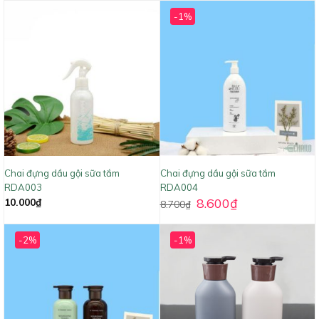
-1%
Chai đựng dầu gội sữa tắm
Chai đựng dầu gội sữa tắm
RDA003
RDA004
8.600
₫
10.000
₫
8.700
₫
-2%
-1%