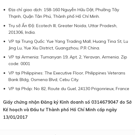
Địa chỉ giao dịch: 158-160 Nguyễn Hữu Dật, Phường Tây
Thạnh, Quận Tân Phú, Thành phố Hồ Chí Minh.
Trụ sở Ấn Độ: Ecotech III, Greater Noida, Uttar Pradesh,
201306, India.
VP tại Trung Quốc: Yue Yang Trading Mall, Huang Tina St, Lu
Jing Lu, Yue Xiu District, Guangzhou, P.R China.
VP tại Armenia: Tumanyan 19, Apt. 2, Yeravan, Armenia. Zip
code: 0001
VP tại Philippines: The Executive Floor, Philippines Veterans
Bank Bldg, Osmena Blvd, Cebu City.
VP tại Pháp: No 82, Route du Guel, 24130 Prigonrieux, France
Giấy chứng nhận Đăng ký Kinh doanh số 0314679047 do Sở
Kế hoạch và Đầu tư Thành phố Hồ Chí Minh cấp ngày
13/01/2017