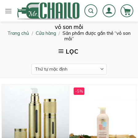
Skip
to
content
vỏ son môi
Trang chủ
/
Cửa hàng
/
Sản phẩm được gắn thẻ “vỏ son
môi”
LỌC
-5%