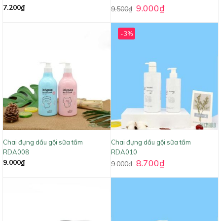
9.000
₫
7.200
₫
9.500
₫
-3%
Chai đựng dầu gội sữa tắm
Chai đựng dầu gội sữa tắm
RDA008
RDA010
8.700
₫
9.000
₫
9.000
₫