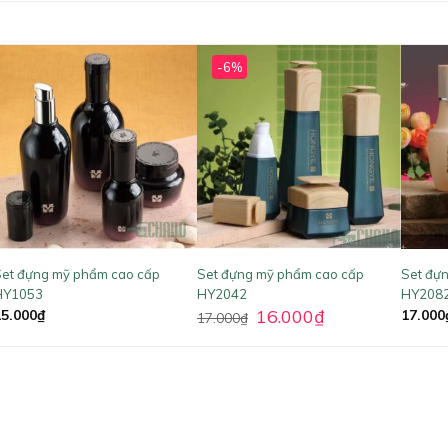
-6%
et đựng mỹ phẩm cao cấp
Set đựng mỹ phẩm cao cấp
Set đự
HY1053
HY2042
HY208
16.000
₫
15.000
₫
17.000
17.000
₫