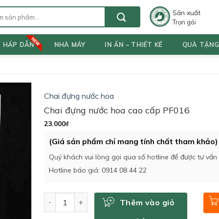
Sản xuất
Trọn gói
T HẤP DẪN
NHÀ MÁY
IN ẤN – THIẾT KẾ
QUÀ TẶN
Chai đựng nước hoa
Chai đựng nước hoa cao cấp PF016
23.000
₫
(Giá sản phẩm chỉ mang tính chất tham khảo)
Quý khách vui lòng gọi qua số hotline để được tư vấn
Hotline báo giá: 0914 08 44 22
Số lượng
Thêm vào giỏ