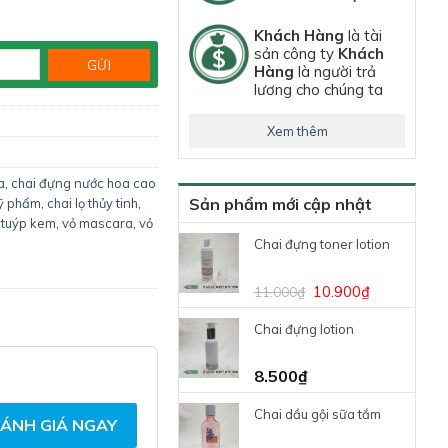
Khách Hàng
là tài
sản công ty
Khách
Hàng
là người trả
lương cho chúng ta
Xem thêm
a
,
chai đựng nước hoa cao
Sản phẩm mới cập nhật
mỹ phẩm
,
chai lọ thủy tinh
,
,
tuýp kem
,
vỏ mascara
,
vỏ
Chai đựng toner lotion
10.900
₫
11.000
₫
Chai đựng lotion
8.500
₫
Chai dầu gội sữa tắm
ÁNH GIÁ NGAY