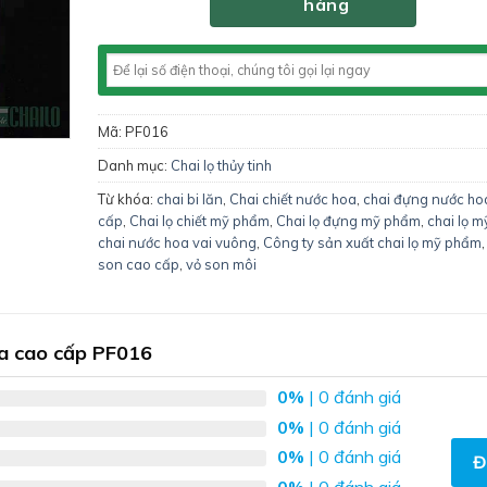
hàng
Mã:
PF016
Danh mục:
Chai lọ thủy tinh
Từ khóa:
chai bi lăn
,
Chai chiết nước hoa
,
chai đựng nước ho
cấp
,
Chai lọ chiết mỹ phẩm
,
Chai lọ đựng mỹ phẩm
,
chai lọ 
chai nước hoa vai vuông
,
Công ty sản xuất chai lọ mỹ phẩm
son cao cấp
,
vỏ son môi
oa cao cấp PF016
0%
| 0 đánh giá
0%
| 0 đánh giá
0%
| 0 đánh giá
Đ
0%
| 0 đánh giá