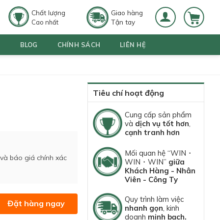
Chất lượng
Giao hàng
Tận tay
Cao nhất
G
BLOG
CHÍNH SÁCH
LIÊN HỆ
Tiêu chí hoạt động
Cung cấp sản phẩm
và
dịch vụ tốt hơn
,
cạnh tranh hơn
Mối quan hệ “WIN・
 và báo giá chính xác
WIN・WIN”
giữa
Khách Hàng - Nhân
Viên - Công Ty
Quy trình làm việc
Đặt hàng ngay
nhanh gọn
, kinh
doanh
minh bạch.