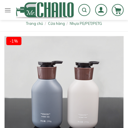
Skip
to
content
Trang chủ
/
Cửa hàng
/
Nhựa PE/PET/PETG
-1%