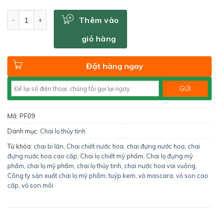
Số lượng
Thêm vào
giỏ hàng
Đặt hàng ngay
Mã:
PF09
Danh mục:
Chai lọ thủy tinh
Từ khóa:
chai bi lăn
,
Chai chiết nước hoa
,
chai đựng nước hoa
,
chai
đựng nước hoa cao cấp
,
Chai lọ chiết mỹ phẩm
,
Chai lọ đựng mỹ
phẩm
,
chai lọ mỹ phẩm
,
chai lọ thủy tinh
,
chai nước hoa vai vuông
,
Công ty sản xuất chai lọ mỹ phẩm
,
tuýp kem
,
vỏ mascara
,
vỏ son cao
cấp
,
vỏ son môi