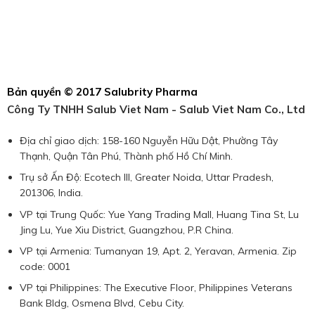
Bản quyền © 2017 Salubrity Pharma
Công Ty TNHH Salub Viet Nam - Salub Viet Nam Co., Ltd
Địa chỉ giao dịch: 158-160 Nguyễn Hữu Dật, Phường Tây
Thạnh, Quận Tân Phú, Thành phố Hồ Chí Minh.
Trụ sở Ấn Độ: Ecotech III, Greater Noida, Uttar Pradesh,
201306, India.
VP tại Trung Quốc: Yue Yang Trading Mall, Huang Tina St, Lu
Jing Lu, Yue Xiu District, Guangzhou, P.R China.
VP tại Armenia: Tumanyan 19, Apt. 2, Yeravan, Armenia. Zip
code: 0001
VP tại Philippines: The Executive Floor, Philippines Veterans
Bank Bldg, Osmena Blvd, Cebu City.