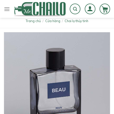
Skip
to
content
Trang chủ
/
Cửa hàng
/
Chai lọ thủy tinh