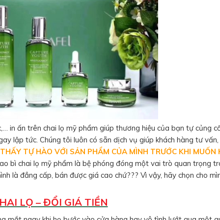
ắc,… in ấn trên chai lọ mỹ phẩm giúp thương hiệu của bạn tự củng 
y lập tức. Chúng tôi luôn có sẵn dịch vụ giúp khách hàng tư vấn, t
 THẤY TỰ HÀO VỚI SẢN PHẨM CỦA MÌNH TRƯỚC KHI MUỐN
bao bì chai lọ mỹ phẩm là bệ phóng đóng một vai trò quan trọng tr
h là đẳng cấp, bán được giá cao chứ??? Vì vậy, hãy chọn cho mìn
HAI LỌ – ĐỔI GIÁ TIỀN
g mắt ngay khi họ bước vào cửa hàng hay vô tình lướt qua một 