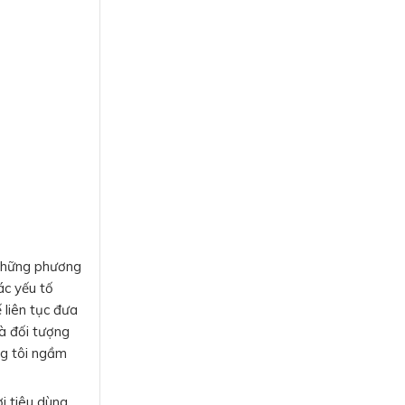
 những phương
ác yếu tố
 liên tục đưa
và đối tượng
ng tôi ngầm
i tiêu dùng.