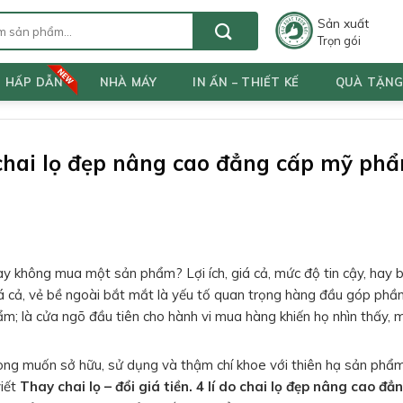
Sản xuất
Trọn gói
T HẤP DẪN
NHÀ MÁY
IN ẤN – THIẾT KẾ
QUÀ TẶN
do chai lọ đẹp nâng cao đẳng cấp mỹ ph
y không mua một sản phẩm? Lợi ích, giá cả, mức độ tin cậy, hay b
á cả, vẻ bề ngoài bắt mắt là yếu tố quan trọng hàng đầu góp phầ
ẩm; là cửa ngõ đầu tiên cho hành vi mua hàng khiến họ nhìn thấy
ong muốn sở hữu, sử dụng và thậm chí khoe với thiên hạ sản phẩ
viết
Thay chai lọ – đổi giá tiền. 4 lí do chai lọ đẹp nâng cao đ