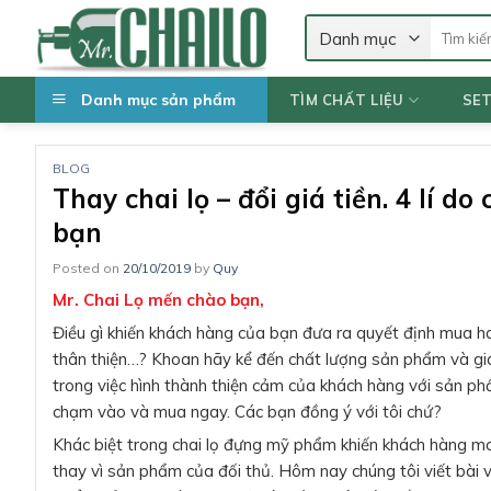
Skip
Tìm
to
kiếm:
content
Danh mục sản phẩm
TÌM CHẤT LIỆU
SE
BLOG
Thay chai lọ – đổi giá tiền. 4 lí 
bạn
Posted on
20/10/2019
by
Quy
Mr. Chai Lọ mến chào bạn,
Điều gì khiến khách hàng của bạn đưa ra quyết định mua ha
thân thiện…? Khoan hãy kể đến chất lượng sản phẩm và gi
trong việc hình thành thiện cảm của khách hàng với sản ph
chạm vào và mua ngay. Các bạn đồng ý với tôi chứ?
Khác biệt trong chai lọ đựng mỹ phẩm khiến khách hàng m
thay vì sản phẩm của đối thủ. Hôm nay chúng tôi viết bài 