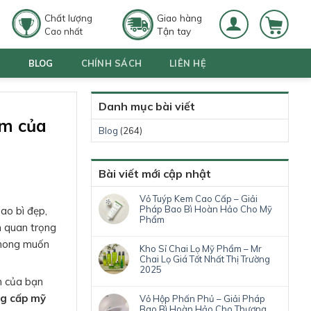
Chất lượng
Giao hàng
Tận tay
Cao nhất
G
BLOG
CHÍNH SÁCH
LIÊN HỆ
Danh mục bài viết
ẩm của
Blog
(264)
Bài viết mới cập nhật
Vỏ Tuýp Kem Cao Cấp – Giải
Pháp Bao Bì Hoàn Hảo Cho Mỹ
ao bì đẹp,
Phẩm
n quan trọng
, mong muốn
Kho Sỉ Chai Lọ Mỹ Phẩm – Mr
Chai Lọ Giá Tốt Nhất Thị Trường
2025
m của bạn
ẳng cấp mỹ
Vỏ Hộp Phấn Phủ – Giải Pháp
Bao Bì Hoàn Hảo Cho Thương