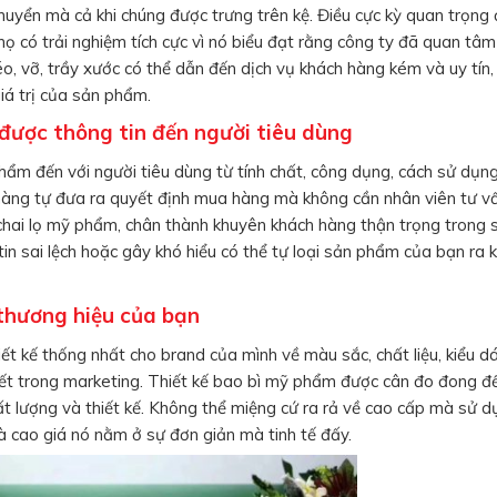
uyển mà cả khi chúng được trưng trên kệ. Điều cực kỳ quan trọng 
ọ có trải nghiệm tích cực vì nó biểu đạt rằng công ty đã quan t
 vỡ, trầy xước có thể dẫn đến dịch vụ khách hàng kém và uy tín, 
iá trị của sản phẩm.
được thông tin đến người tiêu dùng
hẩm đến với người tiêu dùng từ tính chất, công dụng, cách sử dụn
àng tự đưa ra quyết định mua hàng mà không cần nhân viên tư vấn
 chai lọ mỹ phẩm, chân thành khuyên khách hàng thận trọng trong
g tin sai lệch hoặc gây khó hiểu có thể tự loại sản phẩm của bạn r
 thương hiệu của bạn
iết kế thống nhất cho brand của mình về màu sắc, chất liệu, kiểu d
hiết trong marketing. Thiết kế bao bì mỹ phẩm được cân đo đong 
t lượng và thiết kế. Không thể miệng cứ ra rả về cao cấp mà sử dụ
à cao giá nó nằm ở sự đơn giản mà tinh tế đấy.