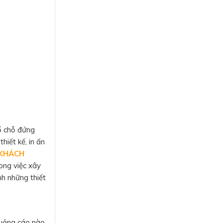
cố chỗ đứng
hiết kế, in ấn
 KHÁCH
ong việc xây
h những thiết
quảng cáo nào