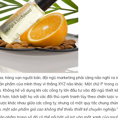
ua, hàng vạn người bán, đội ngũ marketing phải căng não nghỉ ra
sản phẩm của mình thay vì thằng XYZ nào khác. Một chữ P trong c
 Không hề vô dụng khi các công ty lớn đầu tư vào đội ngũ thiết kế
 hơn, tách biệt họ với các đối thủ cạnh tranh tùy theo chiến lược 
ược khác nhau giữa các công ty, nhưng có một quy tắc chung chú
 một sản phẩm giá cao không thể thiếu thiết kế chuyên nghiệp.”
sản phẩm trong số đó có thể nổi bật và lọt vào mắt xanh của ngườ