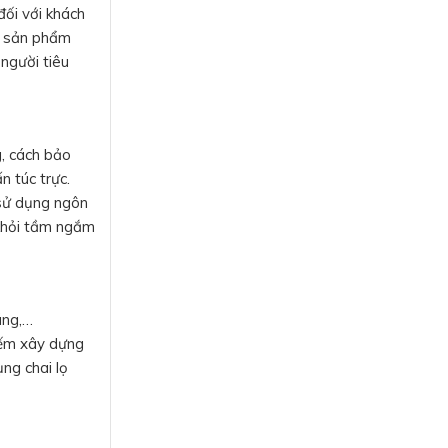
đối với khách
âm sản phẩm
người tiêu
g, cách bảo
 túc trực.
 sử dụng ngôn
a khỏi tầm ngắm
áng,…
đếm xây dựng
ng chai lọ