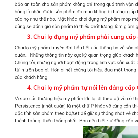
bảo an toàn cho sản phẩm không chỉ trong quá trình vận ch
hàng là nhận được sản phẩm đã mua không bị hư hại giúp h
của họ như thế nào. Mặt khác, chai đựng mỹ phẩm móp méo,
dùng sẽ đánh giá sản phẩm là thiếu chất lượng, làm giảm g
3. Chai lọ đựng mỹ phẩm phải cung cấp 
Chai lọ mỹ phẩm truyền đạt hầu hết các thông tin về sản p
quản… Những thông tin này cực kỳ quan trọng giúp khách h
Chúng tôi, những người hoạt động trong lĩnh vực sản xuất
từ in trên bao bì. Hơn ai hết chúng tôi hiểu, đưa một thôn
của khách hàng.
4. Chai lọ mỹ phẩm tự nói lên đẳng cấp
Vì sao các thương hiệu mỹ phẩm lớn lại đi theo bộ và có th
Persistence (nhất quán) là một chữ P khác vô cùng cần t
đặc tính sản phẩm theo bộ/set để giữ sự thống nhất về chấ
tuềnh toàng, thiếu thống nhất. Bạn nên biết sự đẳng cấp v