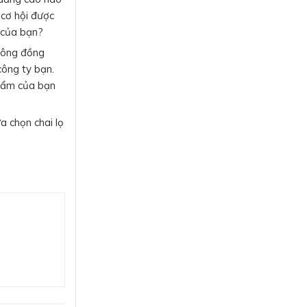
 cơ hội được
m của bạn?
không đồng
công ty bạn.
phẩm của bạn
ựa chọn chai lọ