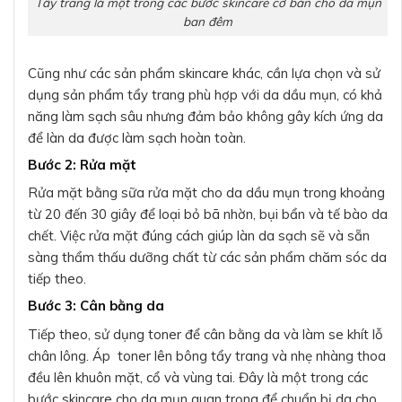
Tẩy trang là một trong các bước skincare cơ bản cho da mụn
ban đêm
Cũng như các sản phẩm skincare khác, cần lựa chọn và sử
dụng sản phẩm tẩy trang phù hợp với da dầu mụn, có khả
năng làm sạch sâu nhưng đảm bảo không gây kích ứng da
để làn da được làm sạch hoàn toàn.
Bước 2: Rửa mặt
Rửa mặt bằng sữa rửa mặt cho da dầu mụn trong khoảng
từ 20 đến 30 giây để loại bỏ bã nhờn, bụi bẩn và tế bào da
chết. Việc rửa mặt đúng cách giúp làn da sạch sẽ và sẵn
sàng thẩm thấu dưỡng chất từ các sản phẩm chăm sóc da
tiếp theo.
Bước 3: Cân bằng da
Tiếp theo, sử dụng toner để cân bằng da và làm se khít lỗ
chân lông. Áp toner lên bông tẩy trang và nhẹ nhàng thoa
đều lên khuôn mặt, cổ và vùng tai. Đây là một trong các
bước skincare cho da mụn quan trọng để chuẩn bị da cho