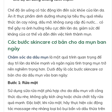
Chế độ ăn uống có tác động lớn đến sức khỏe của làn da.
Ăn ít thực phẩm dinh dưỡng nhưng lại tiêu thụ quá nhiều
thức ăn cay nóng, dầu mỡ, không cung cấp đủ nước,… có
thể gây ra ảnh hưởng tiêu cực đến làn da, giảm sức đề
kháng của cơ thể và dẫn đến việc hình thành mụn.
Các bước skincare cơ bản cho da mụn ban
ngày
Chăm sóc da dầu mụn
là một quá trình quan trọng để
duy trì làn da khỏe mạnh và ngăn ngừa tình trạng mụn trở
nên nghiêm trọng hơn. Dưới đây là các bước skincare cơ
bản cho da dầu mụn vào ban ngày:
Bước 1: Rửa mặt
Sử dụng sữa rửa mặt phù hợp cho da dầu mụn với công
thức dịu nhẹ, không gây kích ứng hoặc chứa chất tẩy rửa
quá mạnh. Đặc biệt, khi rửa mặt, hãy thực hiện các động
tác massage nhẹ nhàng loại bỏ bụi bẩn và dầu thừa trên