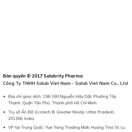
Bản quyền © 2017 Salubrity Pharma
Công Ty TNHH Salub Viet Nam - Salub Viet Nam Co., Ltd
Địa chỉ giao dịch: 158-160 Nguyễn Hữu Dật, Phường Tây
Thạnh, Quận Tân Phú, Thành phố Hồ Chí Minh.
Trụ sở Ấn Độ: Ecotech III, Greater Noida, Uttar Pradesh,
201306, India.
VP tại Trung Quốc: Yue Yang Trading Mall, Huang Tina St, Lu