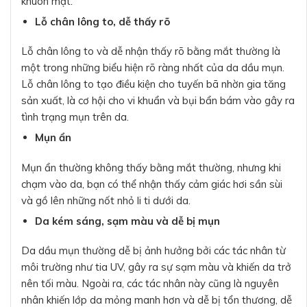
khuôn mặt.
Lỗ chân lông to, dễ thấy rõ
Lỗ chân lông to và dễ nhận thấy rõ bằng mắt thường là
một trong những biểu hiện rõ ràng nhất của da dầu mụn.
Lỗ chân lông to tạo điều kiện cho tuyến bã nhờn gia tăng
sản xuất, là cơ hội cho vi khuẩn và bụi bẩn bám vào gây ra
tình trạng mụn trên da.
Mụn ẩn
Mụn ẩn thường không thấy bằng mắt thường, nhưng khi
chạm vào da, bạn có thể nhận thấy cảm giác hơi sần sùi
và gồ lên những nốt nhỏ li ti dưới da.
Da kém sáng, sạm màu và dễ bị mụn
Da dầu mụn thường dễ bị ảnh hưởng bởi các tác nhân từ
môi trường như tia UV, gây ra sự sạm màu và khiến da trở
nên tối màu. Ngoài ra, các tác nhân này cũng là nguyên
nhân khiến lớp da mỏng manh hơn và dễ bị tổn thương, dễ