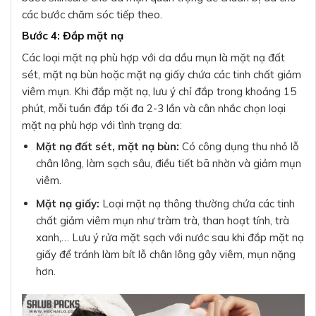
các bước chăm sóc tiếp theo.
Bước 4: Đắp mặt nạ
Các loại mặt nạ phù hợp với da dầu mụn là mặt nạ đất
sét, mặt nạ bùn hoặc mặt nạ giấy chứa các tinh chất giảm
viêm mụn. Khi đắp mặt nạ, lưu ý chỉ đắp trong khoảng 15
phút, mỗi tuần đắp tối đa 2-3 lần và cân nhắc chọn loại
mặt nạ phù hợp với tình trạng da:
Mặt nạ đất sét, mặt nạ bùn:
Có công dụng thu nhỏ lỗ
chân lông, làm sạch sâu, điều tiết bã nhờn và giảm mụn
viêm.
Mặt nạ giấy:
Loại mặt nạ thông thường chứa các tinh
chất giảm viêm mụn như tràm trà, than hoạt tính, trà
xanh,… Lưu ý rửa mặt sạch với nước sau khi đắp mặt nạ
giấy để tránh làm bít lỗ chân lông gây viêm, mụn nặng
hơn.