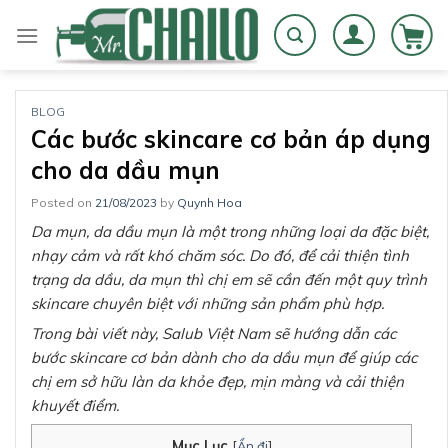
Skip
to
content
BLOG
Các bước skincare cơ bản áp dụng
cho da dầu mụn
Posted on
21/08/2023
by
Quynh Hoa
Da mụn, da dầu mụn là một trong những loại da đặc biệt,
nhạy cảm và rất khó chăm sóc. Do đó, để cải thiện tình
trạng da dầu, da mụn thì chị em sẽ cần đến một quy trình
skincare chuyên biệt với những sản phẩm phù hợp.
Trong bài viết này, Salub Việt Nam sẽ hướng dẫn các
bước skincare cơ bản dành cho da dầu mụn để giúp các
chị em sở hữu làn da khỏe đẹp, mịn màng và cải thiện
khuyết điểm.
Mục Lục
[
Ẩn đi
]