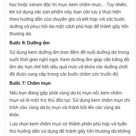
học hoặc serum đặc trị mụn, kem chấm mụn,… Tuy nhiên,
khi sử dụng các sản phẩm này, bạn cần lưu ý thực hiện
theo hướng dẫn của chuyên gia và kết hợp với các bước
dưỡng và phục hồi da một cách phù hợp để tránh gây tổn
thương da.
Bước 6: Dưỡng ẩm
Sử dụng kem dưỡng ẩm ban đêm để nuôi dưỡng da trong
suốt thời gian nghỉ ngơi. Kem dưỡng ẩm giúp cân bằng độ
ẩm da, hạn chế tiết dầu quá mức và khóa các dưỡng chất
đã được cung cấp trong các bước chăm sóc trước đó.
Bước 7: Chấm mụn
Nếu bạn đang gặp phải vùng da bị mụn nổi, kem chấm
mụn sẽ là một trợ thủ đắc lực. Sử dụng kem chấm mụn chỉ
trích vào vùng da bị mụn và tránh bôi lên các vùng da
khác.
Lựa chọn kem chấm mụn có thành phần phù hợp và tuân
thủ hướng dẫn sử dụng để tránh gây tổn thương da không