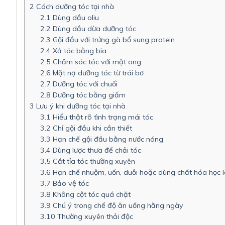
2
Cách dưỡng tóc tại nhà
2.1
Dùng dầu oliu
2.2
Dùng dầu dừa dưỡng tóc
2.3
Gội đầu với trứng gà bổ sung protein
2.4
Xả tóc bằng bia
2.5
Chăm sóc tóc với mật ong
2.6
Mặt nạ dưỡng tóc từ trái bơ
2.7
Dưỡng tóc với chuối
2.8
Dưỡng tóc bằng giấm
3
Lưu ý khi dưỡng tóc tại nhà
3.1
Hiểu thật rõ tình trạng mái tóc
3.2
Chỉ gội đầu khi cần thiết
3.3
Hạn chế gội đầu bằng nước nóng
3.4
Dùng lược thưa để chải tóc
3.5
Cắt tỉa tóc thường xuyên
3.6
Hạn chế nhuộm, uốn, duỗi hoặc dùng chất hóa học l
3.7
Bảo vệ tóc
3.8
Không cột tóc quá chặt
3.9
Chú ý trong chế độ ăn uống hằng ngày
3.10
Thường xuyên thải độc