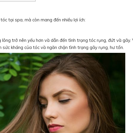
 tóc tại spa, mà còn mang đến nhiều lợi ích:
lông trở nên yếu hơn và dẫn đến tình trạng tóc rụng, đứt và gãy.
n sức kháng của tóc và ngăn chặn tình trạng gãy rụng, hư tổn.