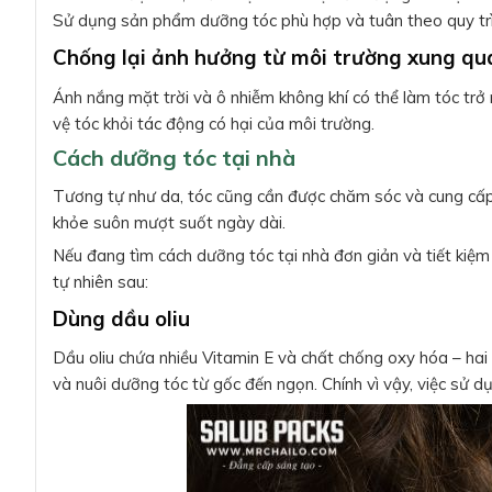
Sử dụng sản phẩm dưỡng tóc phù hợp và tuân theo quy trìn
Chống lại ảnh hưởng từ môi trường xung q
Ánh nắng mặt trời và ô nhiễm không khí có thể làm tóc tr
vệ tóc khỏi tác động có hại của môi trường.
Cách dưỡng tóc tại nhà
Tương tự như da, tóc cũng cần được chăm sóc và cung cấp
khỏe suôn mượt suốt ngày dài.
Nếu đang tìm cách dưỡng tóc tại nhà đơn giản và tiết kiệ
tự nhiên sau:
Dùng dầu oliu
Dầu oliu chứa nhiều Vitamin E và chất chống oxy hóa – ha
và nuôi dưỡng tóc từ gốc đến ngọn. Chính vì vậy, việc sử d