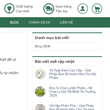
Chất lượng
Giao hàng
Tận tay
Cao nhất
G
BLOG
CHÍNH SÁCH
LIÊN HỆ
Danh mục bài viết
Blog
(264)
hiết để có
Bài viết mới cập nhật
Vỏ Tuýp Kem Cao Cấp – Giải
u tự nhiên.
Pháp Bao Bì Hoàn Hảo Cho Mỹ
Phẩm
Kho Sỉ Chai Lọ Mỹ Phẩm – Mr
Chai Lọ Giá Tốt Nhất Thị Trường
2025
Vỏ Hộp Phấn Phủ – Giải Pháp
Bao Bì Hoàn Hảo Cho Thương