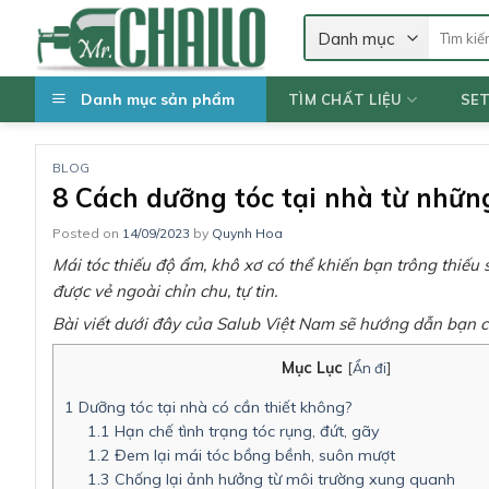
Skip
Tìm
to
kiếm:
content
Danh mục sản phẩm
TÌM CHẤT LIỆU
SE
BLOG
8 Cách dưỡng tóc tại nhà từ những
Posted on
14/09/2023
by
Quynh Hoa
Mái tóc thiếu độ ẩm, khô xơ có thể khiến bạn trông thiếu 
được vẻ ngoài chỉn chu, tự tin.
Bài viết dưới đây của Salub Việt Nam sẽ hướng dẫn bạn cá
Mục Lục
[
Ẩn đi
]
1
Dưỡng tóc tại nhà có cần thiết không?
1.1
Hạn chế tình trạng tóc rụng, đứt, gãy
1.2
Đem lại mái tóc bồng bềnh, suôn mượt
1.3
Chống lại ảnh hưởng từ môi trường xung quanh