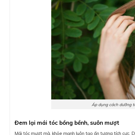
Áp dụng cách dưỡng tó
Đem lại mái tóc bồng bềnh, suôn mượt
Mái tóc mượt mà, khỏe mạnh luôn tạo ấn tượng tích cực. D