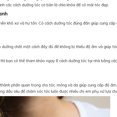
h các cách dưỡng tóc cơ bản là chìa khóa để có mái tóc đẹp.
uanh
ở nên khô xơ và hư tổn. Có cách dưỡng tóc đúng đắn giúp cung cấ
 dưỡng chất một cách đầy đủ để không bị thiếu độ ẩm và giúp tóc
m thì bạn có thể tham khảo ngay 8 cách dưỡng tóc tại nhà bằng cá
i thành phần quan trọng cho tóc, móng và da giúp cung cấp độ ẩm
ụng dầu oliu để chăm sóc tóc luôn được nhiều chị em phụ nữ lựa ch