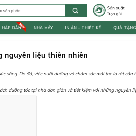
Sản xuất
Trọn gói
T HẤP DẪN
NHÀ MÁY
IN ẤN – THIẾT KẾ
QUÀ TẶN
 nguyên liệu thiên nhiên
sức sống. Do đó, việc nuôi dưỡng và chăm sóc mái tóc là rất cần t
ch dưỡng tóc tại nhà đơn giản và tiết kiệm với những nguyên liệ