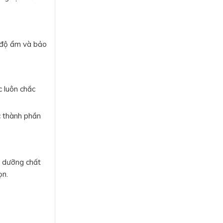
p độ ẩm và bảo
 luôn chắc
c thành phần
, dưỡng chất
ọn.