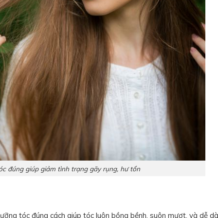
c đúng giúp giảm tình trạng gãy rụng, hư tổn
ưỡng tóc đúng cách giúp tóc luôn bồng bềnh, suôn mượt, và dễ dà