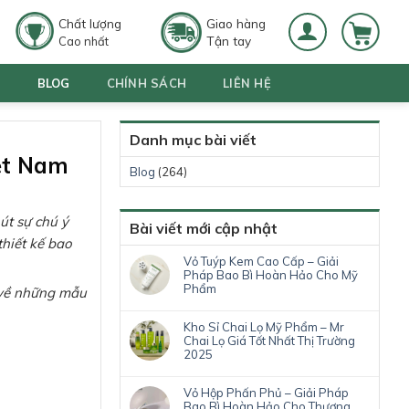
Chất lượng
Giao hàng
Tận tay
Cao nhất
G
BLOG
CHÍNH SÁCH
LIÊN HỆ
Danh mục bài viết
iệt Nam
Blog
(264)
út sự chú ý
Bài viết mới cập nhật
hiết kế bao
Vỏ Tuýp Kem Cao Cấp – Giải
Pháp Bao Bì Hoàn Hảo Cho Mỹ
Phẩm
u về những mẫu
Kho Sỉ Chai Lọ Mỹ Phẩm – Mr
Chai Lọ Giá Tốt Nhất Thị Trường
2025
Vỏ Hộp Phấn Phủ – Giải Pháp
Bao Bì Hoàn Hảo Cho Thương