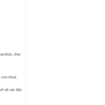
ai khác, chai
t của nhựa,
kế với các đặc