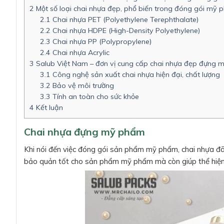
2
Một số loại chai nhựa đẹp, phổ biến trong đóng gói mỹ
2.1
Chai nhựa PET (Polyethylene Terephthalate)
2.2
Chai nhựa HDPE (High-Density Polyethylene)
2.3
Chai nhựa PP (Polypropylene)
2.4
Chai nhựa Acrylic
3
Salub Việt Nam – đơn vị cung cấp chai nhựa đẹp đựng 
3.1
Công nghệ sản xuất chai nhựa hiện đại, chất lượng
3.2
Bảo vệ môi trường
3.3
Tính an toàn cho sức khỏe
4
Kết luận
Chai nhựa đựng mỹ phẩm
Khi nói đến việc đóng gói sản phẩm mỹ phẩm, chai nhựa đã
bảo quản tốt cho sản phẩm mỹ phẩm mà còn giúp thể hiện