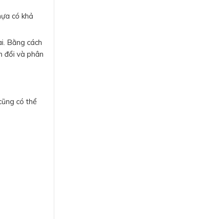
hựa có khả
ài. Bằng cách
n đổi và phân
cũng có thể