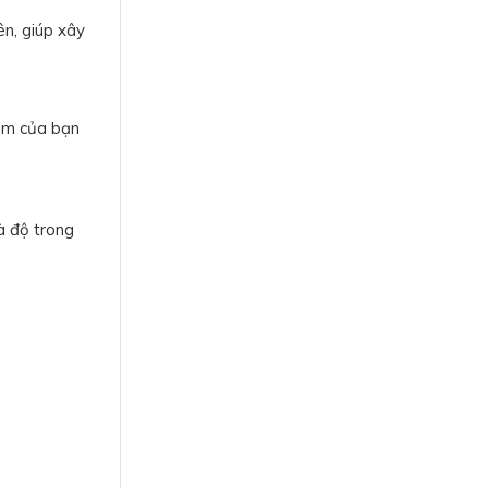
ên, giúp xây
hẩm của bạn
à độ trong