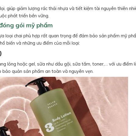
ại, giúp giảm lượng rác thải nhựa và tiết kiệm tài nguyên thiên nhi
ộc phát triển bền vững.
g đóng gói mỹ phẩm
n lựa loại chai phù hợp rất quan trọng để đảm bảo sản phẩm mỹ p
hổ biến và những ưu điểm của mỗi loại:
)
 lỏng hoặc gel, sữa như dầu gội, sữa tắm, toner,… với ưu điểm l
úp bảo quản sản phẩm an toàn và nguyên vẹn.