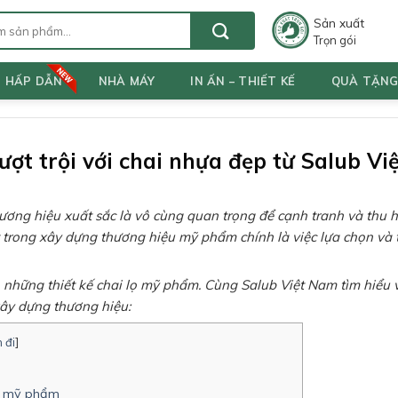
Sản xuất
Trọn gói
T HẤP DẪN
NHÀ MÁY
IN ẤN – THIẾT KẾ
QUÀ TẶN
t trội với chai nhựa đẹp từ Salub V
ng hiệu xuất sắc là vô cùng quan trọng để cạnh tranh và thu h
trong xây dựng thương hiệu mỹ phẩm chính là việc lựa chọn và t
o những thiết kế chai lọ mỹ phẩm. Cùng Salub Việt Nam tìm hiể
xây dựng thương hiệu:
 đi
]
ói mỹ phẩm