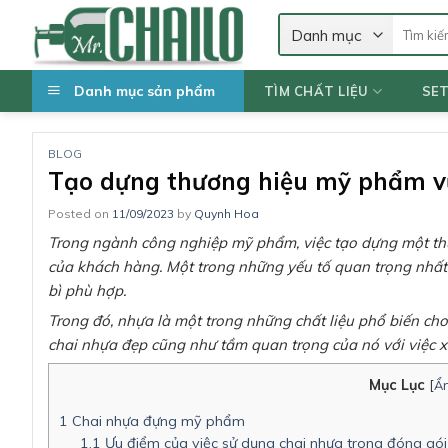
Skip
Tìm
to
kiếm:
content
Danh mục sản phẩm
TÌM CHẤT LIỆU
SE
BLOG
Tạo dựng thương hiệu mỹ phẩm vượ
Posted on
11/09/2023
by
Quynh Hoa
Trong ngành công nghiệp mỹ phẩm, việc tạo dựng một thươ
của khách hàng. Một trong những yếu tố quan trọng nhất 
bì phù hợp.
Trong đó, nhựa là một trong những chất liệu phổ biến ch
chai nhựa đẹp cũng như tầm quan trọng của nó với việc 
Mục Lục
[
Ẩn
1
Chai nhựa đựng mỹ phẩm
1.1
Ưu điểm của việc sử dụng chai nhựa trong đóng g