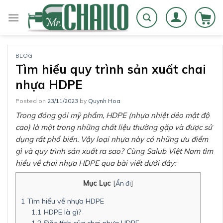
Skip
to
content
BLOG
Tìm hiểu quy trình sản xuất chai
nhựa HDPE
Posted on
23/11/2023
by
Quynh Hoa
Trong đóng gói mỹ phẩm, HDPE (nhựa nhiệt dẻo mật độ
cao) là một trong những chất liệu thường gặp và được sử
dụng rất phổ biến. Vậy loại nhựa này có những ưu điểm
gì và quy trình sản xuất ra sao? Cùng Salub Việt Nam tìm
hiểu về chai nhựa HDPE qua bài viết dưới đây:
Mục Lục
[
Ẩn đi
]
1
Tìm hiểu về nhựa HDPE
1.1
HDPE là gì?
1.2
Đặc tính của chai nhựa HDPE