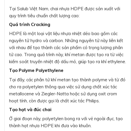
Tại Salub Việt Nam, chai nhựa HDPE được sản xuất với
quy trình tiêu chuẩn chất lượng cao:
Quá trình Cracking
HDPE là một loại vật liệu nhựa nhiệt dẻo bao gồm các
nguyên tử hydro và carbon. Những nguyên tử này liên kết
với nhau để tạo thành các sản phẩm có trọng lượng phân
tử cao. Trong quá trình này, khí metan được tạo ra từ việc
kiểm soát truyền nhiệt độ dầu mỏ, giúp tạo ra khí ethylene.
Tạo Polyme Polyethylene
Tại đây, các phân tử khí metan tạo thành polyme và từ đó
cho ra polyetylen thông qua việc sử dụng chất xúc tác
metallocene và Ziegler-Natta hoặc sử dụng oxit crom
hoạt tính, còn được gọi là chất xúc tác Philips.
Tạo hạt và đúc chai
Ở giai đoạn này, polyetylen bong ra với vẻ ngoài đục, tạo
thành hạt nhựa HDPE khi đưa vào khuôn.