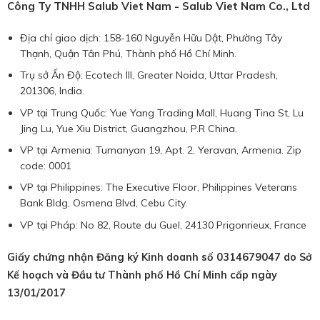
Công Ty TNHH Salub Viet Nam - Salub Viet Nam Co., Ltd
Địa chỉ giao dịch: 158-160 Nguyễn Hữu Dật, Phường Tây
Thạnh, Quận Tân Phú, Thành phố Hồ Chí Minh.
Trụ sở Ấn Độ: Ecotech III, Greater Noida, Uttar Pradesh,
201306, India.
VP tại Trung Quốc: Yue Yang Trading Mall, Huang Tina St, Lu
Jing Lu, Yue Xiu District, Guangzhou, P.R China.
VP tại Armenia: Tumanyan 19, Apt. 2, Yeravan, Armenia. Zip
code: 0001
VP tại Philippines: The Executive Floor, Philippines Veterans
Bank Bldg, Osmena Blvd, Cebu City.
VP tại Pháp: No 82, Route du Guel, 24130 Prigonrieux, France
Giấy chứng nhận Đăng ký Kinh doanh số 0314679047 do Sở
Kế hoạch và Đầu tư Thành phố Hồ Chí Minh cấp ngày
13/01/2017