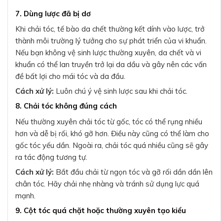
7. Dùng lược đã bị dơ
Khi chải tóc, tế bào da chết thường kết dính vào lược, trở
thành môi trường lý tưởng cho sự phát triển của vi khuẩn.
Nếu bạn không vệ sinh lược thường xuyên, da chết và vi
khuẩn có thể lan truyền trở lại da dầu và gây nên các vấn
đề bất lợi cho mái tóc và da đầu.
Cách xử lý:
Luôn chú ý vệ sinh lược sau khi chải tóc.
8. Chải tóc không đúng cách
Nếu thường xuyên chải tóc từ gốc, tóc có thể rụng nhiều
hơn và dễ bị rối, khó gỡ hơn. Điều này cũng có thể làm cho
gốc tóc yếu dần. Ngoài ra, chải tóc quá nhiều cũng sẽ gây
ra tác động tương tự.
Cách xử lý:
Bắt đầu chải từ ngọn tóc và gỡ rối dần dần lên
chân tóc. Hãy chải nhẹ nhàng và tránh sử dụng lực quá
mạnh.
9. Cột tóc quá chặt hoặc thường xuyên tạo kiểu