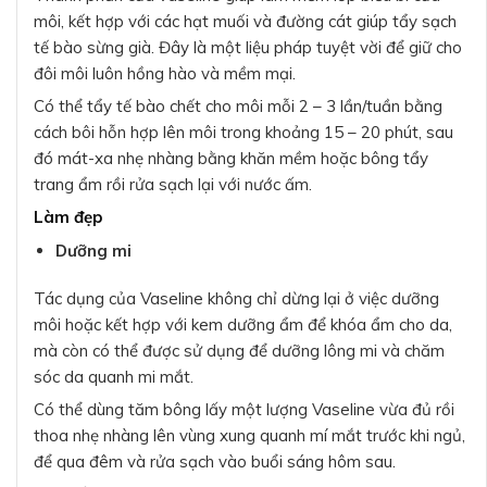
môi, kết hợp với các hạt muối và đường cát giúp tẩy sạch
tế bào sừng già. Đây là một liệu pháp tuyệt vời để giữ cho
đôi môi luôn hồng hào và mềm mại.
Có thể tẩy tế bào chết cho môi mỗi 2 – 3 lần/tuần bằng
cách bôi hỗn hợp lên môi trong khoảng 15 – 20 phút, sau
đó mát-xa nhẹ nhàng bằng khăn mềm hoặc bông tẩy
trang ẩm rồi rửa sạch lại với nước ấm.
Làm đẹp
Dưỡng mi
Tác dụng của Vaseline không chỉ dừng lại ở việc dưỡng
môi hoặc kết hợp với kem dưỡng ẩm để khóa ẩm cho da,
mà còn có thể được sử dụng để dưỡng lông mi và chăm
sóc da quanh mi mắt.
Có thể dùng tăm bông lấy một lượng Vaseline vừa đủ rồi
thoa nhẹ nhàng lên vùng xung quanh mí mắt trước khi ngủ,
để qua đêm và rửa sạch vào buổi sáng hôm sau.