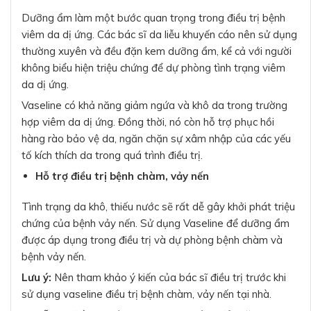
Dưỡng ẩm làm một bước quan trọng trong điều trị bệnh
viêm da dị ứng. Các bác sĩ da liễu khuyến cáo nên sử dụng
thường xuyên và đều đặn kem dưỡng ẩm, kể cả với người
không biểu hiện triệu chứng để dự phòng tình trạng viêm
da dị ứng.
Vaseline có khả năng giảm ngứa và khô da trong trường
hợp viêm da dị ứng. Đồng thời, nó còn hỗ trợ phục hồi
hàng rào bảo vệ da, ngăn chặn sự xâm nhập của các yếu
tố kích thích da trong quá trình điều trị.
Hỗ trợ điều trị bệnh chàm, vảy nến
Tình trạng da khô, thiếu nước sẽ rất dễ gây khởi phát triệu
chứng của bệnh vảy nến. Sử dụng Vaseline để dưỡng ẩm
được áp dụng trong điều trị và dự phòng bệnh chàm và
bệnh vảy nến.
Lưu ý:
Nên tham khảo ý kiến của bác sĩ điều trị trước khi
sử dụng vaseline điều trị bệnh chàm, vảy nến tại nhà.