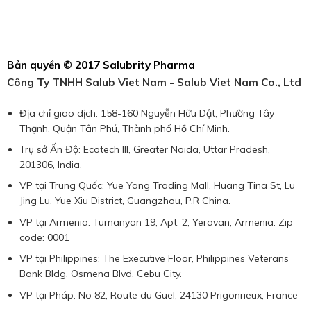
Bản quyền © 2017 Salubrity Pharma
Công Ty TNHH Salub Viet Nam - Salub Viet Nam Co., Ltd
Địa chỉ giao dịch: 158-160 Nguyễn Hữu Dật, Phường Tây
Thạnh, Quận Tân Phú, Thành phố Hồ Chí Minh.
Trụ sở Ấn Độ: Ecotech III, Greater Noida, Uttar Pradesh,
201306, India.
VP tại Trung Quốc: Yue Yang Trading Mall, Huang Tina St, Lu
Jing Lu, Yue Xiu District, Guangzhou, P.R China.
VP tại Armenia: Tumanyan 19, Apt. 2, Yeravan, Armenia. Zip
code: 0001
VP tại Philippines: The Executive Floor, Philippines Veterans
Bank Bldg, Osmena Blvd, Cebu City.
VP tại Pháp: No 82, Route du Guel, 24130 Prigonrieux, France