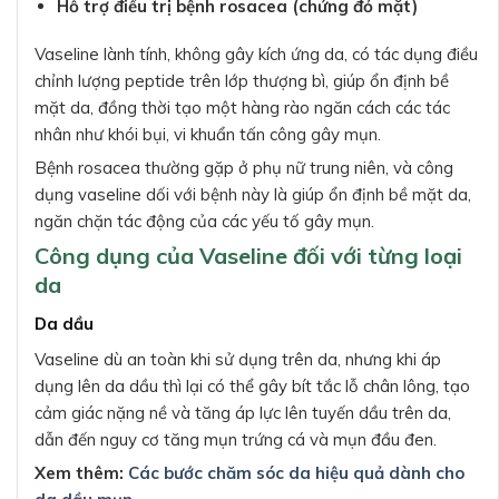
Hỗ trợ điều trị bệnh rosacea (chứng đỏ mặt)
Vaseline lành tính, không gây kích ứng da, có tác dụng điều
chỉnh lượng peptide trên lớp thượng bì, giúp ổn định bề
mặt da, đồng thời tạo một hàng rào ngăn cách các tác
nhân như khói bụi, vi khuẩn tấn công gây mụn.
Bệnh rosacea thường gặp ở phụ nữ trung niên, và công
dụng vaseline dối với bệnh này là giúp ổn định bề mặt da,
ngăn chặn tác động của các yếu tố gây mụn.
Công dụng của Vaseline đối với từng loại
da
Da dầu
Vaseline dù an toàn khi sử dụng trên da, nhưng khi áp
dụng lên da dầu thì lại có thể gây bít tắc lỗ chân lông, tạo
cảm giác nặng nề và tăng áp lực lên tuyến dầu trên da,
dẫn đến nguy cơ tăng mụn trứng cá và mụn đầu đen.
Xem thêm:
Các bước chăm sóc da hiệu quả dành cho