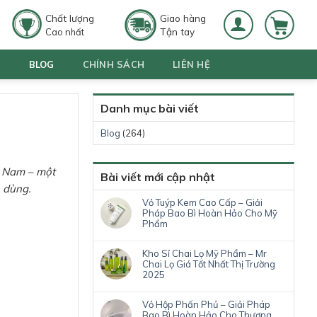
Chất lượng
Giao hàng
Tận tay
Cao nhất
G
BLOG
CHÍNH SÁCH
LIÊN HỆ
Danh mục bài viết
Blog
(264)
ệt Nam – một
Bài viết mới cập nhật
n dùng.
Vỏ Tuýp Kem Cao Cấp – Giải
Pháp Bao Bì Hoàn Hảo Cho Mỹ
Phẩm
Kho Sỉ Chai Lọ Mỹ Phẩm – Mr
Chai Lọ Giá Tốt Nhất Thị Trường
2025
Vỏ Hộp Phấn Phủ – Giải Pháp
Bao Bì Hoàn Hảo Cho Thương