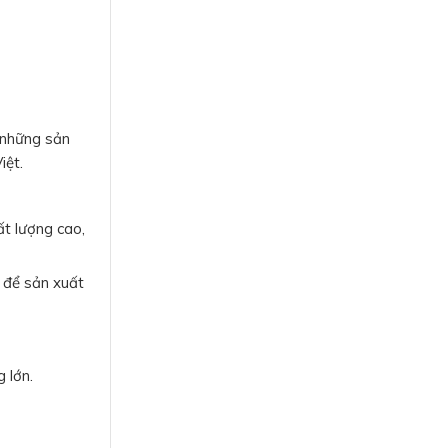
 những sản
iệt.
t lượng cao,
o để sản xuất
 lớn.