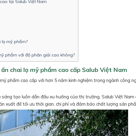
g cao tại Salub Việt Nam
ai lọ mỹ phẩm?
ọ mỹ phẩm với độ phân giải cao không?
 in ấn chai lọ mỹ phẩm cao cấp Salub Việt Nam
lọ mỹ phẩm cao cấp với hơn 5 năm kinh nghiệm trong ngành công n
 sáng tạo luôn dẫn đầu xu hướng của thị trường, Salub Việt Nam
ản xuất để tối ưu thời gian, chi phí và đảm bảo chất lượng sản ph