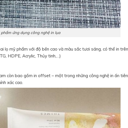
ỹ phẩm ứng dụng công nghệ in lụa
hai lọ mỹ phẩm với độ bền cao và màu sắc tươi sáng, có thể in trên 
G, HDPE, Acrylic, Thủy tinh,…)
Nam còn bao gồm in offset – một trong những công nghệ in ấn tiên 
ính xác cao.