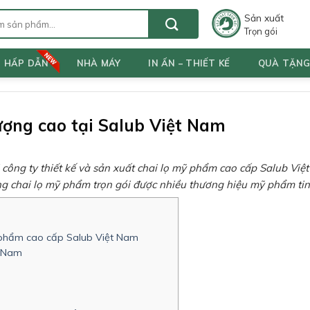
Sản xuất
Trọn gói
T HẤP DẪN
NHÀ MÁY
IN ẤN – THIẾT KẾ
QUÀ TẶN
ượng cao tại Salub Việt Nam
i công ty thiết kế và sản xuất chai lọ mỹ phẩm cao cấp Salub Vi
công chai lọ mỹ phẩm trọn gói được nhiều thương hiệu mỹ phẩm ti
 mỹ phẩm cao cấp Salub Việt Nam
t Nam