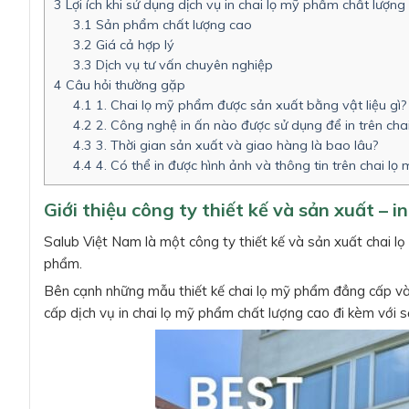
3
Lợi ích khi sử dụng dịch vụ in chai lọ mỹ phẩm chất lượn
3.1
Sản phẩm chất lượng cao
3.2
Giá cả hợp lý
3.3
Dịch vụ tư vấn chuyên nghiệp
4
Câu hỏi thường gặp
4.1
1. Chai lọ mỹ phẩm được sản xuất bằng vật liệu gì?
4.2
2. Công nghệ in ấn nào được sử dụng để in trên ch
4.3
3. Thời gian sản xuất và giao hàng là bao lâu?
4.4
4. Có thể in được hình ảnh và thông tin trên chai l
Giới thiệu công ty thiết kế và sản xuất –
Salub Việt Nam là một công ty thiết kế và sản xuất chai 
phẩm.
Bên cạnh những mẫu thiết kế chai lọ mỹ phẩm đẳng cấp và
cấp dịch vụ in chai lọ mỹ phẩm chất lượng cao đi kèm với s