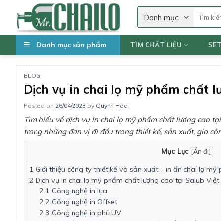
Skip
Tìm
to
kiếm:
content
Danh mục sản phẩm
TÌM CHẤT LIỆU
SE
BLOG
Dịch vụ in chai lọ mỹ phẩm chất l
Posted on
26/04/2023
by
Quynh Hoa
Tìm hiểu về dịch vụ in chai lọ mỹ phẩm chất lượng cao tạ
trong những đơn vị đi đầu trong thiết kế, sản xuất, gia 
Mục Lục
[
Ẩn đi
]
1
Giới thiệu công ty thiết kế và sản xuất – in ấn chai lọ
2
Dịch vụ in chai lọ mỹ phẩm chất lượng cao tại Salub Việ
2.1
Công nghệ in lụa
2.2
Công nghệ in Offset
2.3
Công nghệ in phủ UV