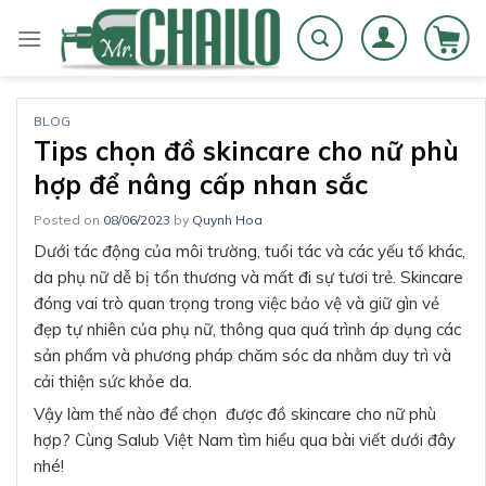
Skip
to
content
BLOG
Tips chọn đồ skincare cho nữ phù
hợp để nâng cấp nhan sắc
Posted on
08/06/2023
by
Quynh Hoa
Dưới tác động của môi trường, tuổi tác và các yếu tố khác,
da phụ nữ dễ bị tổn thương và mất đi sự tươi trẻ. Skincare
đóng vai trò quan trọng trong việc bảo vệ và giữ gìn vẻ
đẹp tự nhiên của phụ nữ, thông qua quá trình áp dụng các
sản phẩm và phương pháp chăm sóc da nhằm duy trì và
cải thiện sức khỏe da.
Vậy làm thế nào để chọn được đồ skincare cho nữ phù
hợp? Cùng Salub Việt Nam tìm hiểu qua bài viết dưới đây
nhé!