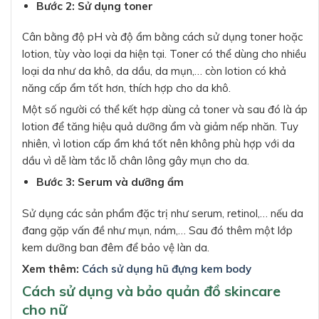
Bước 2: Sử dụng toner
Cân bằng độ pH và độ ẩm bằng cách sử dụng toner hoặc
lotion, tùy vào loại da hiện tại. Toner có thể dùng cho nhiều
loại da như da khô, da dầu, da mụn,… còn lotion có khả
năng cấp ẩm tốt hơn, thích hợp cho da khô.
Một số người có thể kết hợp dùng cả toner và sau đó là áp
lotion để tăng hiệu quả dưỡng ẩm và giảm nếp nhăn. Tuy
nhiên, vì lotion cấp ẩm khá tốt nên không phù hợp với da
dầu vì dễ làm tắc lỗ chân lông gây mụn cho da.
Bước 3: Serum và dưỡng ẩm
Sử dụng các sản phẩm đặc trị như serum, retinol,… nếu da
đang gặp vấn đề như mụn, nám,… Sau đó thêm một lớp
kem dưỡng ban đêm để bảo vệ làn da.
Xem thêm:
Cách sử dụng hũ đựng kem body
Cách sử dụng và bảo quản đồ skincare
cho nữ