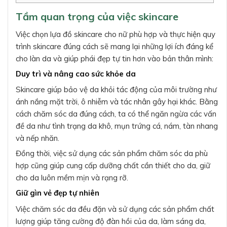
Tầm quan trọng của việc skincare
Việc chọn lựa đồ skincare cho nữ phù hợp và thực hiện quy
trình skincare đúng cách sẽ mang lại những lợi ích đáng kể
cho làn da và giúp phái đẹp tự tin hơn vào bản thân mình:
Duy trì và nâng cao sức khỏe da
Skincare giúp bảo vệ da khỏi tác động của môi trường như
ánh nắng mặt trời, ô nhiễm và tác nhân gây hại khác. Bằng
cách chăm sóc da đúng cách, ta có thể ngăn ngừa các vấn
đề da như tình trạng da khô, mụn trứng cá, nám, tàn nhang
và nếp nhăn.
Đồng thời, việc sử dụng các sản phẩm chăm sóc da phù
hợp cũng giúp cung cấp dưỡng chất cần thiết cho da, giữ
cho da luôn mềm mịn và rạng rỡ.
Giữ gìn vẻ đẹp tự nhiên
Việc chăm sóc da đều đặn và sử dụng các sản phẩm chất
lượng giúp tăng cường độ đàn hồi của da, làm sáng da,