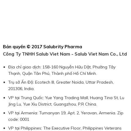
Bản quyền © 2017 Salubrity Pharma
Công Ty TNHH Salub Viet Nam - Salub Viet Nam Co., Ltd
Địa chỉ giao dịch: 158-160 Nguyễn Hữu Dật, Phường Tây
Thạnh, Quận Tân Phú, Thành phố Hồ Chí Minh.
Trụ sở Ấn Độ: Ecotech III, Greater Noida, Uttar Pradesh,
201306, India.
VP tại Trung Quốc: Yue Yang Trading Mall, Huang Tina St, Lu
Jing Lu, Yue Xiu District, Guangzhou, P.R China.
VP tại Armenia: Tumanyan 19, Apt. 2, Yeravan, Armenia. Zip
code: 0001
VP tại Philippines: The Executive Floor, Philippines Veterans