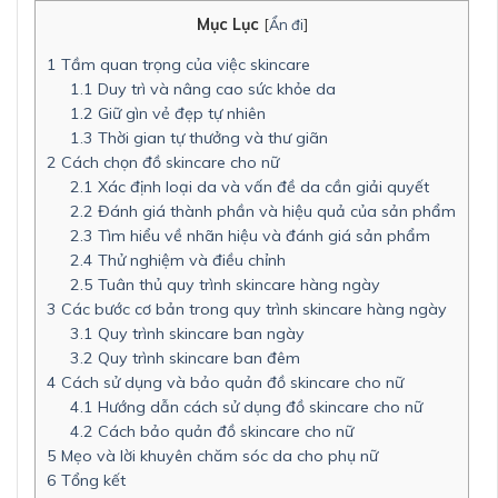
Mục Lục
[
Ẩn đi
]
1
Tầm quan trọng của việc skincare
1.1
Duy trì và nâng cao sức khỏe da
1.2
Giữ gìn vẻ đẹp tự nhiên
1.3
Thời gian tự thưởng và thư giãn
2
Cách chọn đồ skincare cho nữ
2.1
Xác định loại da và vấn đề da cần giải quyết
2.2
Đánh giá thành phần và hiệu quả của sản phẩm
2.3
Tìm hiểu về nhãn hiệu và đánh giá sản phẩm
2.4
Thử nghiệm và điều chỉnh
2.5
Tuân thủ quy trình skincare hàng ngày
3
Các bước cơ bản trong quy trình skincare hàng ngày
3.1
Quy trình skincare ban ngày
3.2
Quy trình skincare ban đêm
4
Cách sử dụng và bảo quản đồ skincare cho nữ
4.1
Hướng dẫn cách sử dụng đồ skincare cho nữ
4.2
Cách bảo quản đồ skincare cho nữ
5
Mẹo và lời khuyên chăm sóc da cho phụ nữ
6
Tổng kết