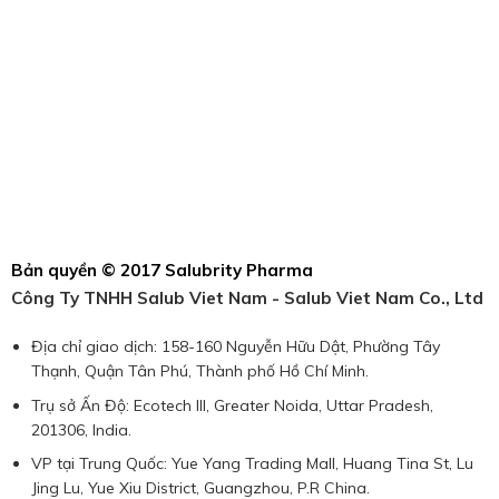
Bản quyền © 2017 Salubrity Pharma
Công Ty TNHH Salub Viet Nam - Salub Viet Nam Co., Ltd
Địa chỉ giao dịch: 158-160 Nguyễn Hữu Dật, Phường Tây
Thạnh, Quận Tân Phú, Thành phố Hồ Chí Minh.
Trụ sở Ấn Độ: Ecotech III, Greater Noida, Uttar Pradesh,
201306, India.
VP tại Trung Quốc: Yue Yang Trading Mall, Huang Tina St, Lu
Jing Lu, Yue Xiu District, Guangzhou, P.R China.