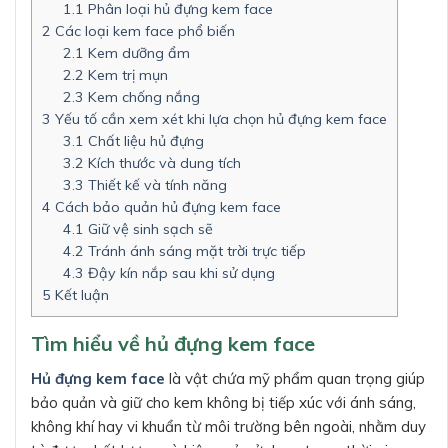
1.1
Phân loại hủ đựng kem face
2
Các loại kem face phổ biến
2.1
Kem dưỡng ẩm
2.2
Kem trị mụn
2.3
Kem chống nắng
3
Yếu tố cần xem xét khi lựa chọn hủ đựng kem face
3.1
Chất liệu hủ đựng
3.2
Kích thước và dung tích
3.3
Thiết kế và tính năng
4
Cách bảo quản hủ đựng kem face
4.1
Giữ vệ sinh sạch sẽ
4.2
Tránh ánh sáng mặt trời trực tiếp
4.3
Đậy kín nắp sau khi sử dụng
5
Kết luận
Tìm hiểu về hủ đựng kem face
Hủ đựng kem face
là vật chứa mỹ phẩm quan trọng giúp
bảo quản và giữ cho kem không bị tiếp xúc với ánh sáng,
không khí hay vi khuẩn từ môi trường bên ngoài, nhằm duy