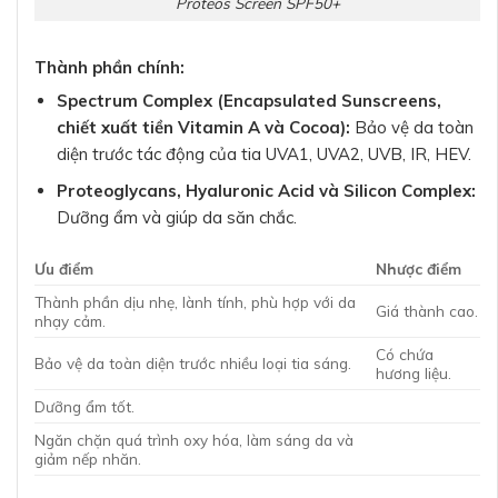
Proteos Screen SPF50+
Thành phần chính:
Spectrum Complex (Encapsulated Sunscreens,
chiết xuất tiền Vitamin A và Cocoa):
Bảo vệ da toàn
diện trước tác động của tia UVA1, UVA2, UVB, IR, HEV.
Proteoglycans, Hyaluronic Acid và Silicon Complex:
Dưỡng ẩm và giúp da săn chắc.
Ưu điểm
Nhược điểm
Thành phần dịu nhẹ, lành tính, phù hợp với da
Giá thành cao.
nhạy cảm.
Có chứa
Bảo vệ da toàn diện trước nhiều loại tia sáng.
hương liệu.
Dưỡng ẩm tốt.
Ngăn chặn quá trình oxy hóa, làm sáng da và
giảm nếp nhăn.