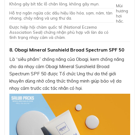
Không gây bít tắc lỗ chân lông, không gây mụn.
Mùi
hương
Hỗ trợ ngăn ngừa các dấu hiệu lão hóa, sạm, nám, tàn
hơi
nhang, cháy nắng và ung thư da.
hắc.
Được hiệp hội chàm quốc tế (National Eczema
Association Seal) chứng nhận phù hợp với làn da có
tình trạng nhạy cảm và chàm.
8. Obagi Mineral Sunshield Broad Spectrum SPF 50
Là “siêu phẩm” chống nắng của Obagi, kem chống nắng
cho da nhạy cảm Obagi Mineral Sunshield Broad
Spectrum SPF 50 được Tổ chức Ung thư da thế giới
khuyên dùng nhờ công thức thông minh giúp bảo vệ da
nhạy cảm trước các tác nhân có hại.