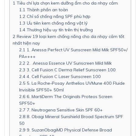
1
Tiêu chí lựa chọn kem dưỡng ẩm cho da nhạy cảm
1.1
Thành phần an toàn
1.2
Chỉ số chống nắng SPF phù hợp
1.3
Ưu tiên kem chống nắng vật lý
1.4
Thương hiệu uy tín trên thị trường
2
Review 19 loại kem chống nắng cho da nhạy cảm tốt
nhất hiện nay
2.1
1. Anessa Perfect UV Sunscreen Mild Milk SPF50+/
PA++++
2.2
2. Anessa Essence UV Sunscreen Mild Milk
2.3
3. Cell Fusion C Derma Relief Sunscreen 100
2.4
4. Cell Fusion C Laser Sunscreen 100
2.5
5. La Roche-Posay Anthelios UVMune 400 Fluide
Invisible SPF50+ 50ml
2.6
6. MartiDerm The Originals Proteos Screen
SPF50+
2.7
7. Neutrogena Sensitive Skin SPF 60+
2.8
8. Obagi Mineral Sunshield Broad Spectrum SPF
50
2.9
9. SuzanObagiMD Physical Defense Broad