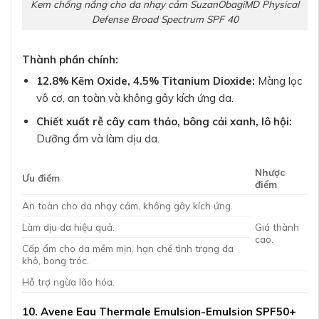
Kem chống nắng cho da nhạy cảm SuzanObagiMD Physical
Defense Broad Spectrum SPF 40
Thành phần chính:
12.8% Kẽm Oxide, 4.5% Titanium Dioxide:
Màng lọc
vô cơ, an toàn và không gây kích ứng da.
Chiết xuất rễ cây cam thảo, bông cải xanh, lô hội:
Dưỡng ẩm và làm dịu da.
Nhược
Ưu điểm
điểm
An toàn cho da nhạy cảm, không gây kích ứng.
Làm dịu da hiệu quả.
Giá thành
cao.
Cấp ẩm cho da mềm mịn, hạn chế tình trạng da
khô, bong tróc.
Hỗ trợ ngừa lão hóa.
10. Avene Eau Thermale Emulsion-Emulsion SPF50+