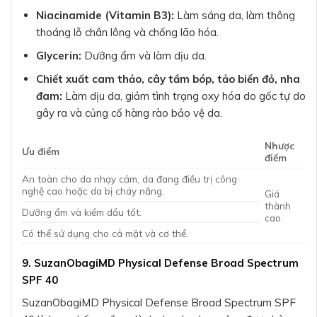
Niacinamide (Vitamin B3):
Làm sáng da, làm thông
thoáng lỗ chân lông và chống lão hóa.
Glycerin:
Dưỡng ẩm và làm dịu da.
Chiết xuất cam thảo, cây tầm bóp, tảo biển đỏ, nha
đam:
Làm dịu da, giảm tình trạng oxy hóa do gốc tự do
gây ra và củng cố hàng rào bảo vệ da.
Nhược
Ưu điểm
điểm
An toàn cho da nhạy cảm, da đang điều trị công
nghệ cao hoặc da bị cháy nắng.
Giá
thành
Dưỡng ẩm và kiềm dầu tốt.
cao.
Có thể sử dụng cho cả mặt và cơ thể.
9. SuzanObagiMD Physical Defense Broad Spectrum
SPF 40
SuzanObagiMD Physical Defense Broad Spectrum SPF