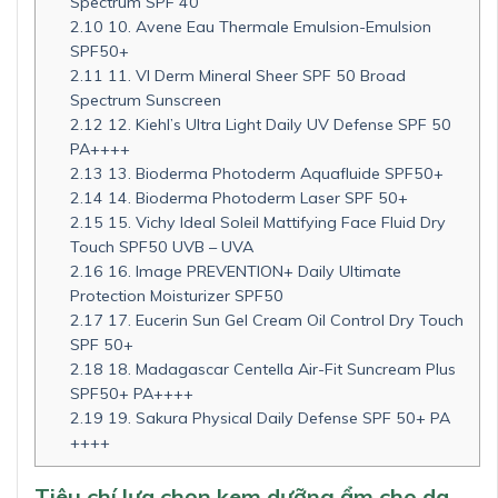
Spectrum SPF 40
2.10
10. Avene Eau Thermale Emulsion-Emulsion
SPF50+
2.11
11. VI Derm Mineral Sheer SPF 50 Broad
Spectrum Sunscreen
2.12
12. Kiehl’s Ultra Light Daily UV Defense SPF 50
PA++++
2.13
13. Bioderma Photoderm Aquafluide SPF50+
2.14
14. Bioderma Photoderm Laser SPF 50+
2.15
15. Vichy Ideal Soleil Mattifying Face Fluid Dry
Touch SPF50 UVB – UVA
2.16
16. Image PREVENTION+ Daily Ultimate
Protection Moisturizer SPF50
2.17
17. Eucerin Sun Gel Cream Oil Control Dry Touch
SPF 50+
2.18
18. Madagascar Centella Air-Fit Suncream Plus
SPF50+ PA++++
2.19
19. Sakura Physical Daily Defense SPF 50+ PA
++++
Tiêu chí lựa chọn kem dưỡng ẩm cho da