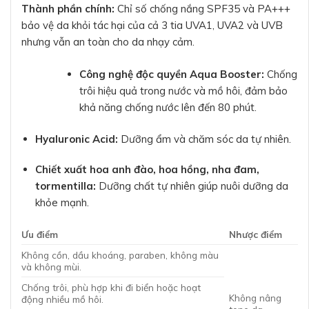
Thành phần chính:
Chỉ số chống nắng SPF35 và PA+++
bảo vệ da khỏi tác hại của cả 3 tia UVA1, UVA2 và UVB
nhưng vẫn an toàn cho da nhạy cảm.
Công nghệ độc quyền Aqua Booster:
Chống
trôi hiệu quả trong nước và mồ hôi, đảm bảo
khả năng chống nước lên đến 80 phút.
Hyaluronic Acid:
Dưỡng ẩm và chăm sóc da tự nhiên.
Chiết xuất hoa anh đào, hoa hồng, nha đam,
tormentilla:
Dưỡng chất tự nhiên giúp nuôi dưỡng da
khỏe mạnh.
Ưu điểm
Nhược điểm
Không cồn, dầu khoáng, paraben, không màu
và không mùi.
Chống trôi, phù hợp khi đi biển hoặc hoạt
Không nâng
động nhiều mồ hôi.