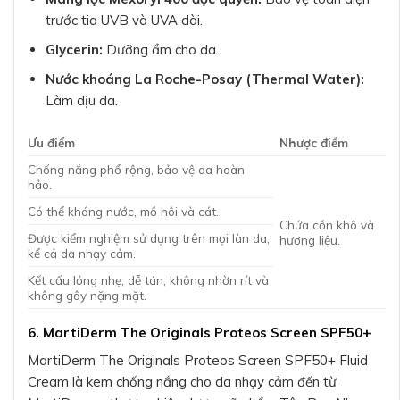
trước tia UVB và UVA dài.
Glycerin:
Dưỡng ẩm cho da.
Nước khoáng La Roche-Posay (Thermal Water):
Làm dịu da.
Ưu điểm
Nhược điểm
Chống nắng phổ rộng, bảo vệ da hoàn
hảo.
Có thể kháng nước, mồ hôi và cát.
Chứa cồn khô và
Được kiểm nghiệm sử dụng trên mọi làn da,
hương liệu.
kể cả da nhạy cảm.
Kết cấu lỏng nhẹ, dễ tán, không nhờn rít và
không gây nặng mặt.
6. MartiDerm The Originals Proteos Screen SPF50+
MartiDerm The Originals Proteos Screen SPF50+ Fluid
Cream là kem chống nắng cho da nhạy cảm đến từ