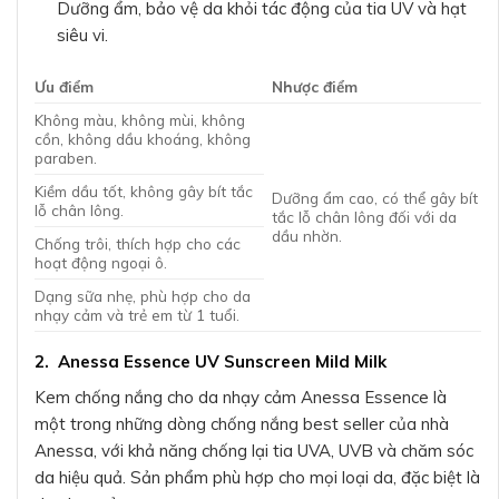
Dưỡng ẩm, bảo vệ da khỏi tác động của tia UV và hạt
siêu vi.
Ưu điểm
Nhược điểm
Không màu, không mùi, không
cồn, không dầu khoáng, không
paraben.
Kiềm dầu tốt, không gây bít tắc
Dưỡng ẩm cao, có thể gây bít
lỗ chân lông.
tắc lỗ chân lông đối với da
dầu nhờn.
Chống trôi, thích hợp cho các
hoạt động ngoại ô.
Dạng sữa nhẹ, phù hợp cho da
nhạy cảm và trẻ em từ 1 tuổi.
2. Anessa Essence UV Sunscreen Mild Milk
Kem chống nắng cho da nhạy cảm Anessa Essence là
một trong những dòng chống nắng best seller của nhà
Anessa, với khả năng chống lại tia UVA, UVB và chăm sóc
da hiệu quả. Sản phẩm phù hợp cho mọi loại da, đặc biệt là