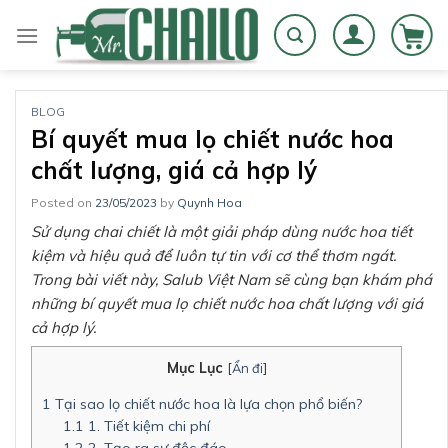
Skip
to
content
BLOG
Bí quyết mua lọ chiết nước hoa
chất lượng, giá cả hợp lý
Posted on
23/05/2023
by
Quynh Hoa
Sử dụng chai chiết là một giải pháp dùng nước hoa tiết
kiệm và hiệu quả để luôn tự tin với cơ thể thơm ngát.
Trong bài viết này, Salub Việt Nam sẽ cùng bạn khám phá
những bí quyết mua lọ chiết nước hoa chất lượng với giá
cả hợp lý.
Mục Lục
[
Ẩn đi
]
1
Tại sao lọ chiết nước hoa là lựa chọn phổ biến?
1.1
1. Tiết kiệm chi phí
1.2
2. Tạo ra sự độc đáo