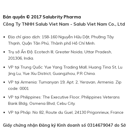
Bản quyền © 2017 Salubrity Pharma
Công Ty TNHH Salub Viet Nam - Salub Viet Nam Co., Ltd
Địa chỉ giao dịch: 158-160 Nguyễn Hữu Dật, Phường Tây
Thạnh, Quận Tân Phú, Thành phố Hồ Chí Minh.
Trụ sở Ấn Độ: Ecotech III, Greater Noida, Uttar Pradesh,
201306, India.
VP tại Trung Quốc: Yue Yang Trading Mall, Huang Tina St, Lu
Jing Lu, Yue Xiu District, Guangzhou, P.R China.
VP tại Armenia: Tumanyan 19, Apt. 2, Yeravan, Armenia. Zip
code: 0001
VP tại Philippines: The Executive Floor, Philippines Veterans
Bank Bldg, Osmena Blvd, Cebu City.
VP tại Pháp: No 82, Route du Guel, 24130 Prigonrieux, France
Giấy chứng nhận Đăng ký Kinh doanh số 0314679047 do Sở