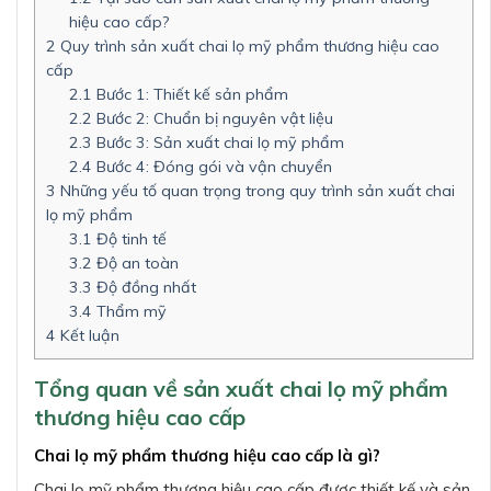
hiệu cao cấp?
2
Quy trình sản xuất chai lọ mỹ phẩm thương hiệu cao
cấp
2.1
Bước 1: Thiết kế sản phẩm
2.2
Bước 2: Chuẩn bị nguyên vật liệu
2.3
Bước 3: Sản xuất chai lọ mỹ phẩm
2.4
Bước 4: Đóng gói và vận chuyển
3
Những yếu tố quan trọng trong quy trình sản xuất chai
lọ mỹ phẩm
3.1
Độ tinh tế
3.2
Độ an toàn
3.3
Độ đồng nhất
3.4
Thẩm mỹ
4
Kết luận
Tổng quan về sản xuất chai lọ mỹ phẩm
thương hiệu cao cấp
Chai lọ mỹ phẩm thương hiệu cao cấp là gì?
Chai lọ mỹ phẩm thương hiệu cao cấp được thiết kế và sản