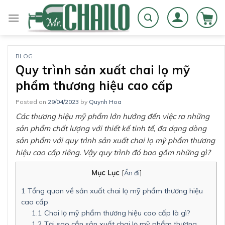
Skip
to
content
BLOG
Quy trình sản xuất chai lọ mỹ
phẩm thương hiệu cao cấp
Posted on
29/04/2023
by
Quynh Hoa
Các thương hiệu mỹ phẩm lớn hướng đến việc ra những
sản phẩm chất lượng với thiết kế tinh tế, đa dạng dòng
sản phẩm với quy trình sản xuất chai lọ mỹ phẩm thương
hiệu cao cấp riêng. Vậy quy trình đó bao gồm những gì?
Mục Lục
[
Ẩn đi
]
1
Tổng quan về sản xuất chai lọ mỹ phẩm thương hiệu
cao cấp
1.1
Chai lọ mỹ phẩm thương hiệu cao cấp là gì?
1.2
Tại sao cần sản xuất chai lọ mỹ phẩm thương