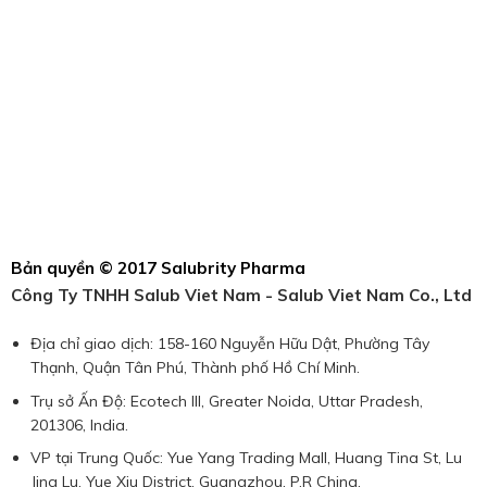
Bản quyền © 2017 Salubrity Pharma
Công Ty TNHH Salub Viet Nam - Salub Viet Nam Co., Ltd
Địa chỉ giao dịch: 158-160 Nguyễn Hữu Dật, Phường Tây
Thạnh, Quận Tân Phú, Thành phố Hồ Chí Minh.
Trụ sở Ấn Độ: Ecotech III, Greater Noida, Uttar Pradesh,
201306, India.
VP tại Trung Quốc: Yue Yang Trading Mall, Huang Tina St, Lu
Jing Lu, Yue Xiu District, Guangzhou, P.R China.