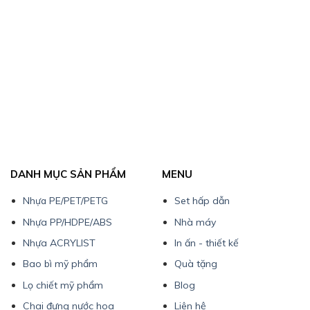
DANH MỤC SẢN PHẨM
MENU
Nhựa PE/PET/PETG
Set hấp dẫn
Nhựa PP/HDPE/ABS
Nhà máy
Nhựa ACRYLIST
In ấn - thiết kế
Bao bì mỹ phẩm
Quà tặng
Lọ chiết mỹ phẩm
Blog
Chai đựng nước hoa
Liên hệ