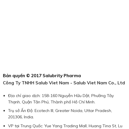
Bản quyền © 2017 Salubrity Pharma
Công Ty TNHH Salub Viet Nam - Salub Viet Nam Co., Ltd
Địa chỉ giao dịch: 158-160 Nguyễn Hữu Dật, Phường Tây
Thạnh, Quận Tân Phú, Thành phố Hồ Chí Minh.
Trụ sở Ấn Độ: Ecotech III, Greater Noida, Uttar Pradesh,
201306, India.
VP tại Trung Quốc: Yue Yang Trading Mall, Huang Tina St, Lu