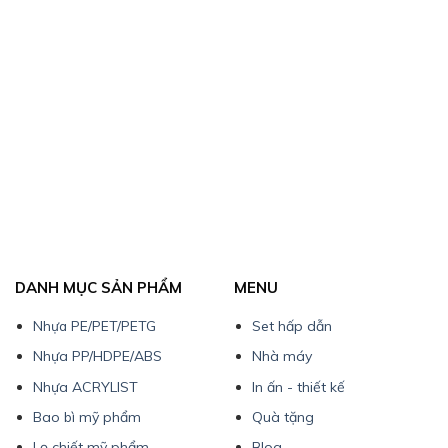
DANH MỤC SẢN PHẨM
MENU
Nhựa PE/PET/PETG
Set hấp dẫn
Nhựa PP/HDPE/ABS
Nhà máy
Nhựa ACRYLIST
In ấn - thiết kế
Bao bì mỹ phẩm
Quà tặng
Lọ chiết mỹ phẩm
Blog