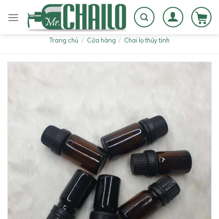
Skip
to
content
Trang chủ
/
Cửa hàng
/
Chai lọ thủy tinh