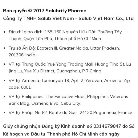
Bản quyền © 2017 Salubrity Pharma
Công Ty TNHH Salub Viet Nam - Salub Viet Nam Co., Ltd
Địa chỉ giao dịch: 158-160 Nguyễn Hữu Dật, Phường Tây
Thạnh, Quận Tân Phú, Thành phố Hồ Chí Minh.
Trụ sở Ấn Độ: Ecotech III, Greater Noida, Uttar Pradesh,
201306, India.
VP tại Trung Quốc: Yue Yang Trading Mall, Huang Tina St, Lu
Jing Lu, Yue Xiu District, Guangzhou, P.R China.
VP tại Armenia: Tumanyan 19, Apt. 2, Yeravan, Armenia. Zip
code: 0001
VP tại Philippines: The Executive Floor, Philippines Veterans
Bank Bldg, Osmena Blvd, Cebu City.
VP tại Pháp: No 82, Route du Guel, 24130 Prigonrieux, France
Giấy chứng nhận Đăng ký Kinh doanh số 0314679047 do Sở
Kế hoạch và Đầu tư Thành phố Hồ Chí Minh cấp ngày