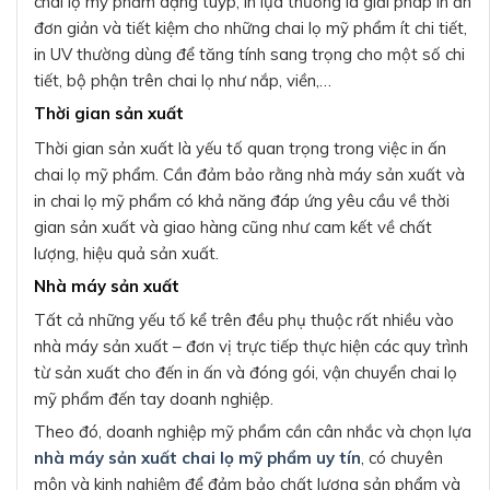
chai lọ mỹ phẩm dạng tuýp, in lụa thường là giải pháp in ấn
đơn giản và tiết kiệm cho những chai lọ mỹ phẩm ít chi tiết,
in UV thường dùng để tăng tính sang trọng cho một số chi
tiết, bộ phận trên chai lọ như nắp, viền,…
Thời gian sản xuất
Thời gian sản xuất là yếu tố quan trọng trong việc in ấn
chai lọ mỹ phẩm. Cần đảm bảo rằng nhà máy sản xuất và
in chai lọ mỹ phẩm có khả năng đáp ứng yêu cầu về thời
gian sản xuất và giao hàng cũng như cam kết về chất
lượng, hiệu quả sản xuất.
Nhà máy sản xuất
Tất cả những yếu tố kể trên đều phụ thuộc rất nhiều vào
nhà máy sản xuất – đơn vị trực tiếp thực hiện các quy trình
từ sản xuất cho đến in ấn và đóng gói, vận chuyển chai lọ
mỹ phẩm đến tay doanh nghiệp.
Theo đó, doanh nghiệp mỹ phẩm cần cân nhắc và chọn lựa
nhà máy sản xuất chai lọ mỹ phẩm uy tín
, có chuyên
môn và kinh nghiệm để đảm bảo chất lượng sản phẩm và