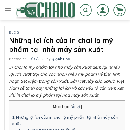
Skip
to
content
BLOG
Những lợi ích của in chai lọ mỹ
phẩm tại nhà máy sản xuất
Posted on
30/05/2023
by
Quynh Hoa
In chai lọ mỹ phẩm tại nhà máy sản xuất đem lại nhiều
lợi ích vượt trội cho các nhãn hiệu mỹ phẩm về tính linh
hoạt, tiết kiệm trong sản xuất. Bài viết này của Salub Việt
Nam sẽ trình bày những lợi ích và các yếu tố cần xem xét
khi in chai lọ mỹ phẩm tại nhà máy sản xuất.
Mục Lục
[
Ẩn đi
]
1
Những lợi ích của in chai lọ mỹ phẩm tại nhà máy sản
xuất
1.1
Sự linh hoạt trong thiết kế