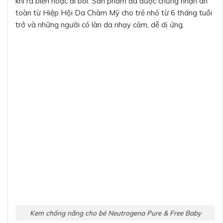
khi ra biển hoặc đi bơi. Sản phẩm đã được chứng nhận an
toàn từ Hiệp Hội Da Chàm Mỹ cho trẻ nhỏ từ 6 tháng tuổi
trở và những người có làn da nhạy cảm, dễ dị ứng.
Kem chống nắng cho bé Neutrogena Pure & Free Baby