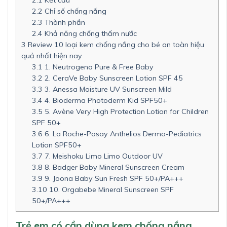
2.2
Chỉ số chống nắng
2.3
Thành phần
2.4
Khả năng chống thấm nước
3
Review 10 loại kem chống nắng cho bé an toàn hiệu
quả nhất hiện nay
3.1
1. Neutrogena Pure & Free Baby
3.2
2. CeraVe Baby Sunscreen Lotion SPF 45
3.3
3. Anessa Moisture UV Sunscreen Mild
3.4
4. Bioderma Photoderm Kid SPF50+
3.5
5. Avène Very High Protection Lotion for Children
SPF 50+
3.6
6. La Roche-Posay Anthelios Dermo-Pediatrics
Lotion SPF50+
3.7
7. Meishoku Limo Limo Outdoor UV
3.8
8. Badger Baby Mineral Sunscreen Cream
3.9
9. Joona Baby Sun Fresh SPF 50+/PA+++
3.10
10. Orgabebe Mineral Sunscreen SPF
50+/PA+++
Trẻ em có cần dùng kem chống nắng