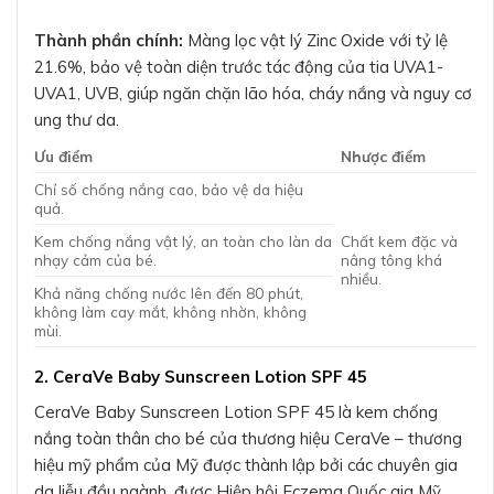
Thành phần chính:
Màng lọc vật lý Zinc Oxide với tỷ lệ
21.6%, bảo vệ toàn diện trước tác động của tia UVA1-
UVA1, UVB, giúp ngăn chặn lão hóa, cháy nắng và nguy cơ
ung thư da.
Ưu điểm
Nhược điểm
Chỉ số chống nắng cao, bảo vệ da hiệu
quả.
Kem chống nắng vật lý, an toàn cho làn da
Chất kem đặc và
nhạy cảm của bé.
nâng tông khá
nhiều.
Khả năng chống nước lên đến 80 phút,
không làm cay mắt, không nhờn, không
mùi.
2. CeraVe Baby Sunscreen Lotion SPF 45
CeraVe Baby Sunscreen Lotion SPF 45 là kem chống
nắng toàn thân cho bé của thương hiệu CeraVe – thương
hiệu mỹ phẩm của Mỹ được thành lập bởi các chuyên gia
da liễu đầu ngành, được Hiệp hội Eczema Quốc gia Mỹ