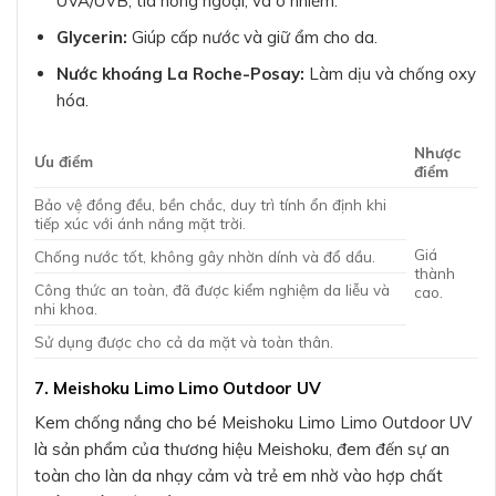
UVA/UVB, tia hồng ngoại, và ô nhiễm.
Glycerin:
Giúp cấp nước và giữ ẩm cho da.
Nước khoáng La Roche-Posay:
Làm dịu và chống oxy
hóa.
Nhược
Ưu điểm
điểm
Bảo vệ đồng đều, bền chắc, duy trì tính ổn định khi
tiếp xúc với ánh nắng mặt trời.
Giá
Chống nước tốt, không gây nhờn dính và đổ dầu.
thành
Công thức an toàn, đã được kiểm nghiệm da liễu và
cao.
nhi khoa.
Sử dụng được cho cả da mặt và toàn thân.
7. Meishoku Limo Limo Outdoor UV
Kem chống nắng cho bé Meishoku Limo Limo Outdoor UV
là sản phẩm của thương hiệu Meishoku, đem đến sự an
toàn cho làn da nhạy cảm và trẻ em nhờ vào hợp chất