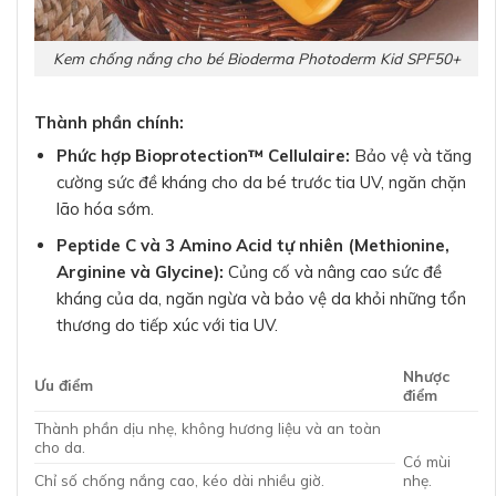
Kem chống nắng cho bé Bioderma Photoderm Kid SPF50+
Thành phần chính:
Phức hợp Bioprotection™ Cellulaire:
Bảo vệ và tăng
cường sức đề kháng cho da bé trước tia UV, ngăn chặn
lão hóa sớm.
Peptide C và 3 Amino Acid tự nhiên (Methionine,
Arginine và Glycine):
Củng cố và nâng cao sức đề
kháng của da, ngăn ngừa và bảo vệ da khỏi những tổn
thương do tiếp xúc với tia UV.
Nhược
Ưu điểm
điểm
Thành phần dịu nhẹ, không hương liệu và an toàn
cho da.
Có mùi
Chỉ số chống nắng cao, kéo dài nhiều giờ.
nhẹ.