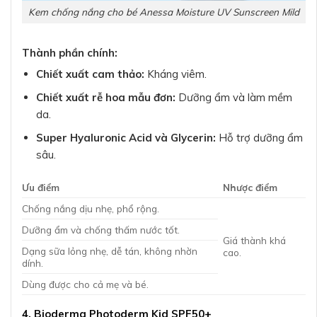
Kem chống nắng cho bé Anessa Moisture UV Sunscreen Mild
Thành phần chính:
Chiết xuất cam thảo:
Kháng viêm.
Chiết xuất rễ hoa mẫu đơn:
Dưỡng ẩm và làm mềm
da.
Super Hyaluronic Acid và Glycerin:
Hỗ trợ dưỡng ẩm
sâu.
Ưu điểm
Nhược điểm
Chống nắng dịu nhẹ, phổ rộng.
Dưỡng ẩm và chống thấm nước tốt.
Giá thành khá
Dạng sữa lỏng nhẹ, dễ tán, không nhờn
cao.
dính.
Dùng được cho cả mẹ và bé.
4. Bioderma Photoderm Kid SPF50+