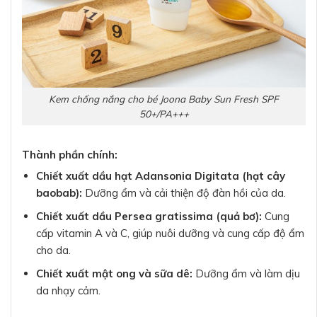
Kem chống nắng cho bé Joona Baby Sun Fresh SPF
50+/PA+++
Thành phần chính:
Chiết xuất dầu hạt Adansonia Digitata (hạt cây
baobab):
Dưỡng ẩm và cải thiện độ đàn hồi của da.
Chiết xuất dầu Persea gratissima (quả bơ):
Cung
cấp vitamin A và C, giúp nuôi dưỡng và cung cấp độ ẩm
cho da.
Chiết xuất mật ong và sữa dê:
Dưỡng ẩm và làm dịu
da nhạy cảm.