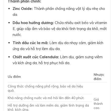
Thành phần chính:
Zinc Oxide:
Thành phần chống nắng vật lý dịu nhẹ cho
da.
Dầu hoa hướng dương:
Chứa nhiều axit béo và vitamin
E, giúp cấp ẩm và bảo vệ da khỏi tình trạng da khô, mất
nước.
Tinh dầu cúc la mã:
Làm dịu da nhạy cảm, giảm kích
ứng da và hỗ trợ làm dịu da.
Chiết xuất cúc Calendula:
Làm dịu, giảm sưng viêm
và kích ứng da, hỗ trợ phục hồi da.
Nhược
Ưu điểm
điểm
Công thức chống nắng phổ rộng, bảo vệ da hiệu
quả.
Khả năng chống nước và mồ hôi lên đến 40 phút.
Giá
thành
Hỗ trợ dưỡng ẩm và làm mềm da, giảm tình trạng da
cao.
khô, kích ứng.