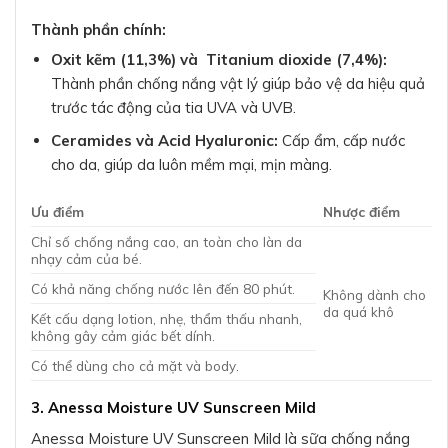
Thành phần chính:
Oxit kẽm (11,3%) và Titanium dioxide (7,4%):
Thành phần chống nắng vật lý giúp bảo vệ da hiệu quả
trước tác động của tia UVA và UVB.
Ceramides và Acid Hyaluronic:
Cấp ẩm, cấp nước
cho da, giúp da luôn mềm mại, mịn màng.
Ưu điểm
Nhược điểm
Chỉ số chống nắng cao, an toàn cho làn da
nhạy cảm của bé.
Có khả năng chống nước lên đến 80 phút.
Không dành cho
da quá khô
Kết cấu dạng lotion, nhẹ, thẩm thấu nhanh,
không gây cảm giác bết dính.
Có thể dùng cho cả mặt và body.
3. Anessa Moisture UV Sunscreen Mild
Anessa Moisture UV Sunscreen Mild là sữa chống nắng