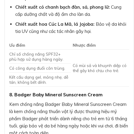
Chiết xuất cỏ chanh bạch đàn, sả, phong lữ:
Cung
cấp dưỡng chất và độ ẩm cho làn da.
Chiết xuất hoa Cúc La Mã, lá Jojoba:
Bảo vệ da khỏi
tia UV cũng như các tác nhân gây hại.
Ưu điểm
Nhược điểm
Chỉ số chống nắng SPF32+
phù hợp sử dụng hàng ngày.
Có mùi sả và khuynh diệp có
Có công dụng đuổi côn trùng.
thể gây khó chịu cho trẻ.
Kết cấu dạng gel, mỏng nhẹ, dễ
tán, không bết dính.
8. Badger Baby Mineral Sunscreen Cream
Kem chống nắng Badger Baby Mineral Sunscreen Cream
là kem chống nắng thuần vật lý được thương hiệu mỹ
phẩm Badger phát triển dành riêng cho trẻ em từ 6 tháng
tuổi, giúp bảo vệ da bé hàng ngày hoặc khi vui chơi, đi biển
một cách toàn diện.