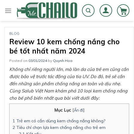
Skip
to
content
BLOG
Review 10 kem chống nắng cho
bé tốt nhất năm 2024
Posted on
03/01/2024
by
Quynh Hoa
Không chỉ riêng người lớn, mà làn da của trẻ em cũng cần
được bảo vệ trước tác động của tia UV. Do đó, trẻ sẽ cần
đến những sản phẩm chống nắng an toàn và dịu nhẹ.
Cùng Salub Việt Nam khám phá 10 loại kem chống nắng
cho bé phổ biến nhất qua bài viết dưới đây:
Mục Lục
[
Ẩn đi
]
1
Trẻ em có cần dùng kem chống nắng không?
2
Tiêu chí chọn lựa kem chống nắng cho trẻ em
2.1
Kết cấu