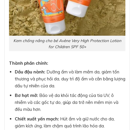
Kem chống nắng cho bé Avène Very High Protection Lotion
for Children SPF 50+
Thành phần chính:
Dầu đậu nành:
Dưỡng ẩm và làm mềm da, giảm tổn
thương và phục hồi da, duy trì độ ẩm và cân bằng lượng
dầu tự nhiên của da.
Bơ hạt mỡ:
Bảo vệ da khỏi tác động của tia UV, ô
nhiễm và các gốc tự do, giúp da trở nên mềm mịn và
đều màu hơn.
Chiết xuất yến mạch:
Hút ẩm và giữ nước cho da,
giảm kích ứng, làm chậm quá trình lão hóa da.