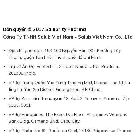
Bản quyền © 2017 Salubrity Pharma
Công Ty TNHH Salub Viet Nam - Salub Viet Nam Co., Ltd
Địa chỉ giao dịch: 158-160 Nguyễn Hữu Dật, Phường Tây
Thạnh, Quận Tân Phú, Thành phố Hồ Chí Minh.
Trụ sở Ấn Độ: Ecotech III, Greater Noida, Uttar Pradesh,
201306, India.
VP tại Trung Quốc: Yue Yang Trading Mall, Huang Tina St, Lu
Jing Lu, Yue Xiu District, Guangzhou, P.R China.
VP tại Armenia: Tumanyan 19, Apt. 2, Yeravan, Armenia. Zip
code: 0001
VP tại Philippines: The Executive Floor, Philippines Veterans
Bank Bldg, Osmena Blvd, Cebu City.
VP tại Pháp: No 82, Route du Guel, 24130 Prigonrieux, France