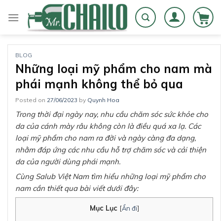
Skip
to
content
BLOG
Những loại mỹ phẩm cho nam mà
phái mạnh không thể bỏ qua
Posted on
27/06/2023
by
Quynh Hoa
Trong thời đại ngày nay, nhu cầu chăm sóc sức khỏe cho
da của cánh mày râu không còn là điều quá xa lạ. Các
loại mỹ phẩm cho nam ra đời và ngày càng đa dạng,
nhằm đáp ứng các nhu cầu hỗ trợ chăm sóc và cải thiện
da của người dùng phái mạnh.
Cùng Salub Việt Nam tìm hiểu những loại mỹ phẩm cho
nam cần thiết qua bài viết dưới đây:
Mục Lục
[
Ẩn đi
]