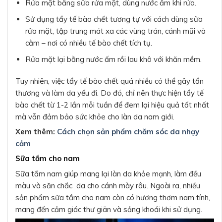
Rửa mặt bằng sữa rửa mặt, dùng nước ấm khi rửa.
Sử dụng tẩy tế bào chết tương tự với cách dùng sữa
rửa mặt, tập trung mát xa các vùng trán, cánh mũi và
cằm – nơi có nhiều tế bào chết tích tụ.
Rửa mặt lại bằng nước ấm rồi lau khô với khăn mềm.
Tuy nhiên, việc tẩy tế bào chết quá nhiều có thể gây tổn
thương và làm da yếu đi. Do đó, chỉ nên thực hiện tẩy tế
bào chết từ 1-2 lần mỗi tuần để đem lại hiệu quả tốt nhất
mà vẫn đảm bảo sức khỏe cho làn da nam giới.
Xem thêm:
Cách chọn sản phẩm chăm sóc da nhạy
cảm
Sữa tắm cho nam
Sữa tắm nam giúp mang lại làn da khỏe mạnh, làm đều
màu và săn chắc da cho cánh mày râu. Ngoài ra, nhiều
sản phẩm sữa tắm cho nam còn có hương thơm nam tính,
mang đến cảm giác thư giãn và sảng khoái khi sử dụng.