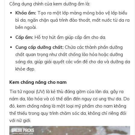
Công dụng chính của kem dưỡng ẩm là:
Khóa ẩm:
Tạo ra một lớp màng mỏng bảo vệ lớp biểu
bì da, ngăn chặn quá trình đào thoát, mất nước từ da ra
bên ngoài.
Cấp ẩm:
Hỗ trợ hút ẩm giúp cấp ẩm cho da.
Cung cấp dưỡng chất:
Chứa các thành phần dưỡng
chất quan trọng như chất chống lão hóa hoặc dưỡng
sáng da, giúp giải quyết các vấn đề cho da và dưỡng da
khỏe đẹp.
Kem chống nắng cho nam
Tia tử ngoại (UV) là kẻ thù đáng gờm của làn da, gây ra
nám da, lão hóa và có thể dẫn đến nguy cơ ung thư da. Do
đó, kem chống nắng là một loại mỹ phẩm cho nam không
thể thiếu trong quy trình chăm sóc da, không chỉ riêng đối
với nữ giới.