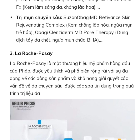
Fx (Kem làm sáng da, chống lão hóa),…
Trị mụn chuyên sâu:
SuzanObagiMD Retivance Skin
Rejuvenating Complex (Kem chống lão hóa, ngừa mụn,
trẻ hóa), Obagi Clenziderm MD Pore Therapy (Dung
dịch tẩy da chết, ngừa mụn chứa BHA),…
3. La Roche-Posay
La Roche-Posay là một thương hiệu mỹ phẩm hàng đầu
của Pháp, được yêu thích và phổ biến rộng rãi với sự đa
dạng về các dòng sản phẩm và khả năng giải quyết các
vấn đề về da chuyên sâu, được các spa tin dùng trong quá
trình trị liệu da.