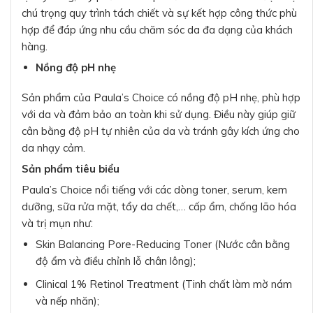
chú trọng quy trình tách chiết và sự kết hợp công thức phù
hợp để đáp ứng nhu cầu chăm sóc da đa dạng của khách
hàng.
Nồng độ pH nhẹ
Sản phẩm của Paula’s Choice có nồng độ pH nhẹ, phù hợp
với da và đảm bảo an toàn khi sử dụng. Điều này giúp giữ
cân bằng độ pH tự nhiên của da và tránh gây kích ứng cho
da nhạy cảm.
Sản phẩm tiêu biểu
Paula’s Choice nổi tiếng với các dòng toner, serum, kem
dưỡng, sữa rửa mặt, tẩy da chết,… cấp ẩm, chống lão hóa
và trị mụn như:
Skin Balancing Pore-Reducing Toner (Nước cân bằng
độ ẩm và điều chỉnh lỗ chân lông);
Clinical 1% Retinol Treatment (Tinh chất làm mờ nám
và nếp nhăn);