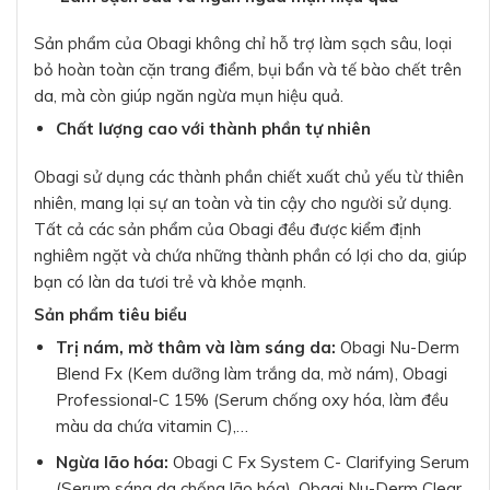
Sản phẩm của Obagi không chỉ hỗ trợ làm sạch sâu, loại
bỏ hoàn toàn cặn trang điểm, bụi bẩn và tế bào chết trên
da, mà còn giúp ngăn ngừa mụn hiệu quả.
Chất lượng cao với thành phần tự nhiên
Obagi sử dụng các thành phần chiết xuất chủ yếu từ thiên
nhiên, mang lại sự an toàn và tin cậy cho người sử dụng.
Tất cả các sản phẩm của Obagi đều được kiểm định
nghiêm ngặt và chứa những thành phần có lợi cho da, giúp
bạn có làn da tươi trẻ và khỏe mạnh.
Sản phẩm tiêu biểu
Trị nám, mờ thâm và làm sáng da:
Obagi Nu-Derm
Blend Fx (Kem dưỡng làm trắng da, mờ nám), Obagi
Professional-C 15% (Serum chống oxy hóa, làm đều
màu da chứa vitamin C),…
Ngừa lão hóa:
Obagi C Fx System C- Clarifying Serum
(Serum sáng da chống lão hóa), Obagi Nu-Derm Clear