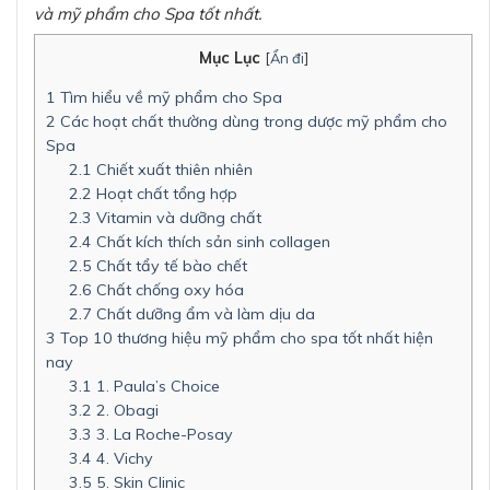
và mỹ phẩm cho Spa tốt nhất.
Mục Lục
[
Ẩn đi
]
1
Tìm hiểu về mỹ phẩm cho Spa
2
Các hoạt chất thường dùng trong dược mỹ phẩm cho
Spa
2.1
Chiết xuất thiên nhiên
2.2
Hoạt chất tổng hợp
2.3
Vitamin và dưỡng chất
2.4
Chất kích thích sản sinh collagen
2.5
Chất tẩy tế bào chết
2.6
Chất chống oxy hóa
2.7
Chất dưỡng ẩm và làm dịu da
3
Top 10 thương hiệu mỹ phẩm cho spa tốt nhất hiện
nay
3.1
1. Paula’s Choice
3.2
2. Obagi
3.3
3. La Roche-Posay
3.4
4. Vichy
3.5
5. Skin Clinic