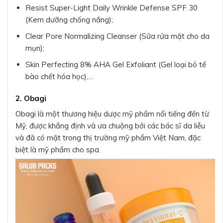
Resist Super-Light Daily Wrinkle Defense SPF 30
(Kem dưỡng chống nắng);
Clear Pore Normalizing Cleanser (Sữa rửa mặt cho da
mụn);
Skin Perfecting 8% AHA Gel Exfoliant (Gel loại bỏ tế
bào chết hóa học),…
2. Obagi
Obagi là một thương hiệu dược mỹ phẩm nổi tiếng đến từ
Mỹ, được khẳng định và ưa chuộng bởi các bác sĩ da liễu
và đã có mặt trong thị trường mỹ phẩm Việt Nam, đặc
biệt là mỹ phẩm cho spa.