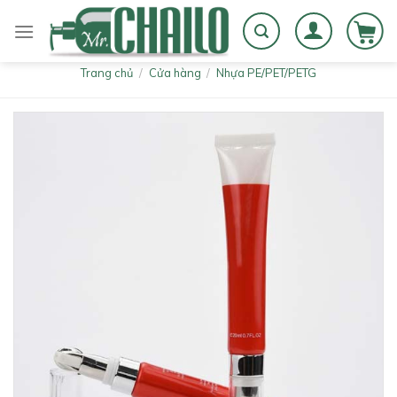
Skip
to
content
Trang chủ
/
Cửa hàng
/
Nhựa PE/PET/PETG