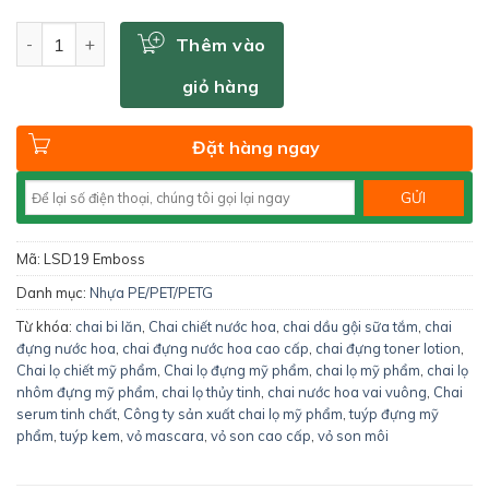
Số lượng
Thêm vào
giỏ hàng
Đặt hàng ngay
Mã:
LSD19 Emboss
Danh mục:
Nhựa PE/PET/PETG
Từ khóa:
chai bi lăn
,
Chai chiết nước hoa
,
chai dầu gội sữa tắm
,
chai
đựng nước hoa
,
chai đựng nước hoa cao cấp
,
chai đựng toner lotion
,
Chai lọ chiết mỹ phẩm
,
Chai lọ đựng mỹ phẩm
,
chai lọ mỹ phẩm
,
chai lọ
nhôm đựng mỹ phẩm
,
chai lọ thủy tinh
,
chai nước hoa vai vuông
,
Chai
serum tinh chất
,
Công ty sản xuất chai lọ mỹ phẩm
,
tuýp đựng mỹ
phẩm
,
tuýp kem
,
vỏ mascara
,
vỏ son cao cấp
,
vỏ son môi