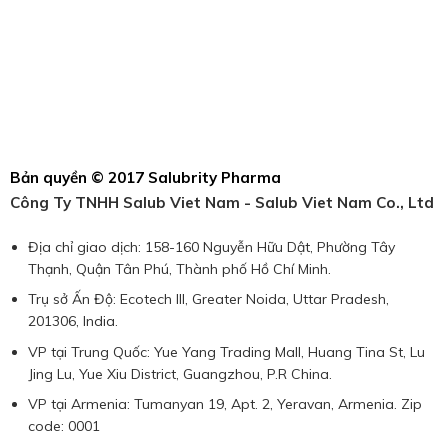
Bản quyền © 2017 Salubrity Pharma
Công Ty TNHH Salub Viet Nam - Salub Viet Nam Co., Ltd
Địa chỉ giao dịch: 158-160 Nguyễn Hữu Dật, Phường Tây
Thạnh, Quận Tân Phú, Thành phố Hồ Chí Minh.
Trụ sở Ấn Độ: Ecotech III, Greater Noida, Uttar Pradesh,
201306, India.
VP tại Trung Quốc: Yue Yang Trading Mall, Huang Tina St, Lu
Jing Lu, Yue Xiu District, Guangzhou, P.R China.
VP tại Armenia: Tumanyan 19, Apt. 2, Yeravan, Armenia. Zip
code: 0001