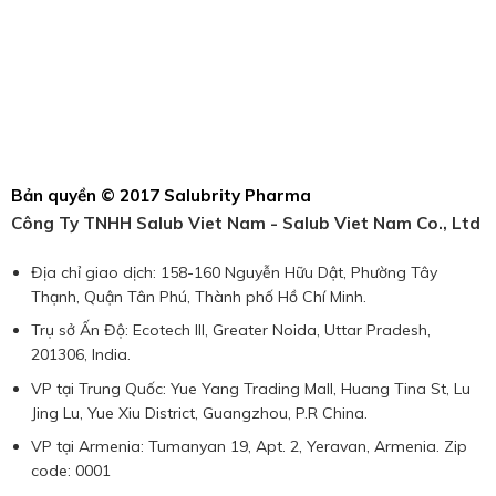
Bản quyền © 2017 Salubrity Pharma
Công Ty TNHH Salub Viet Nam - Salub Viet Nam Co., Ltd
Địa chỉ giao dịch: 158-160 Nguyễn Hữu Dật, Phường Tây
Thạnh, Quận Tân Phú, Thành phố Hồ Chí Minh.
Trụ sở Ấn Độ: Ecotech III, Greater Noida, Uttar Pradesh,
201306, India.
VP tại Trung Quốc: Yue Yang Trading Mall, Huang Tina St, Lu
Jing Lu, Yue Xiu District, Guangzhou, P.R China.
VP tại Armenia: Tumanyan 19, Apt. 2, Yeravan, Armenia. Zip
code: 0001