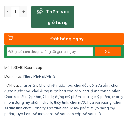
Số lượng
Thêm vào
giỏ hàng
Đặt hàng ngay
Mã:
LSD40 Roundcap
Danh mục:
Nhựa PE/PET/PETG
Từ khóa:
chai bi lăn
,
Chai chiết nước hoa
,
chai dầu gội sữa tắm
,
chai
đựng nước hoa
,
chai đựng nước hoa cao cấp
,
chai đựng toner lotion
,
Chai lọ chiết mỹ phẩm
,
Chai lọ đựng mỹ phẩm
,
chai lọ mỹ phẩm
,
chai lọ
nhôm đựng mỹ phẩm
,
chai lọ thủy tinh
,
chai nước hoa vai vuông
,
Chai
serum tinh chất
,
Công ty sản xuất chai lọ mỹ phẩm
,
tuýp đựng mỹ
phẩm
,
tuýp kem
,
vỏ mascara
,
vỏ son cao cấp
,
vỏ son môi